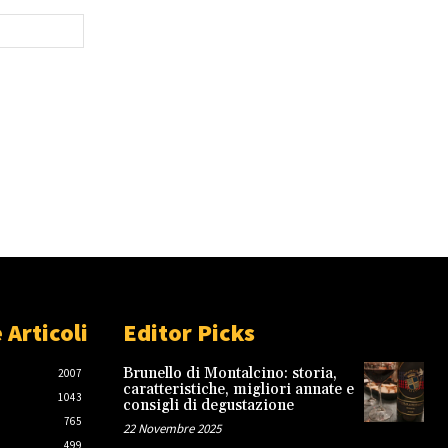
Sito
Web:
 Articoli
Editor Picks
Brunello di Montalcino: storia,
2007
caratteristiche, migliori annate e
1043
consigli di degustazione
765
22 Novembre 2025
499