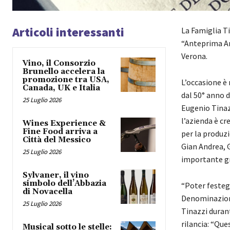
Articoli interessanti
La Famiglia Ti
“Anteprima Am
Verona.
Vino, il Consorzio
Brunello accelera la
promozione tra USA,
L’occasione è 
Canada, UK e Italia
dal 50° anno d
25 Luglio 2026
Eugenio Tinazz
l’azienda è cr
Wines Experience &
Fine Food arriva a
per la produzio
Città del Messico
Gian Andrea, G
25 Luglio 2026
importante gr
Sylvaner, il vino
simbolo dell’Abbazia
“Poter festeg
di Novacella
Denominazione
25 Luglio 2026
Tinazzi durant
rilancia: “Que
Musical sotto le stelle: