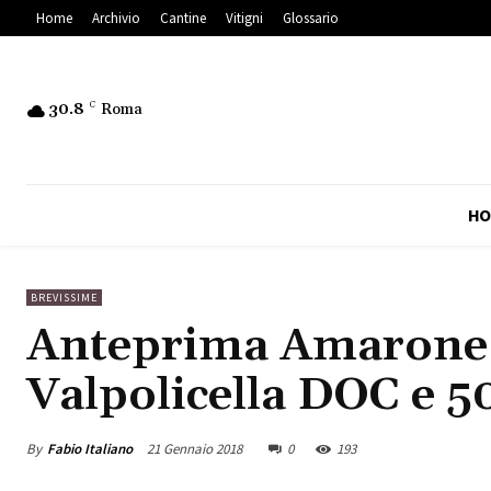
Home
Archivio
Cantine
Vitigni
Glossario
30.8
C
Roma
HO
BREVISSIME
Anteprima Amarone 2
Valpolicella DOC e 50
By
Fabio Italiano
21 Gennaio 2018
0
193