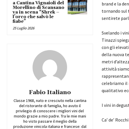
a Cantina Vignaioli del
brand e la den
Morellino di Scansano
tornando sul 
va in scena “Shrek –
l’orco che salvò le
sentirete parl
fiabe”
25 Luglio 2026
Svelando i vin
Tinazzi spiega
con gli eleva
della nuova te
metri d’altezz
attività siamo
rappresentan
celebriamo il
qualitativo e
Fabio Italiano
Classe 1968, nato e cresciuto nella cantina
I vini in degu
del ristorante di famiglia, ho avuto il
privilegio di conoscere i migliori vini del
mondo grazie a mio padre. Tra le mie mani
Ca’ de’ Rocch
ho visto passare il meglio della
produzione vinicola italiana e francese: dal