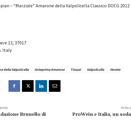
ian – “Marziale” Amarone della Valpolicella Classico DOCG 2012
iere 13, 37017
. Italy
 della Valpolicella
Anteprima Amarone
Tinazzi
Valpolicella
Veneto
dente
Artic
ndazione Brunello di
ProWein e Italia, un soda