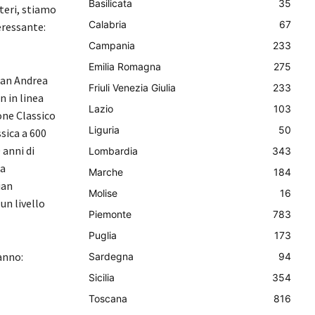
Basilicata
35
teri, stiamo
Calabria
67
eressante:
Campania
233
Emilia Romagna
275
ian Andrea
Friuli Venezia Giulia
233
n in linea
Lazio
103
one Classico
Liguria
50
sica a 600
 anni di
Lombardia
343
ta
Marche
184
ian
Molise
16
un livello
Piemonte
783
Puglia
173
anno:
Sardegna
94
Sicilia
354
Toscana
816