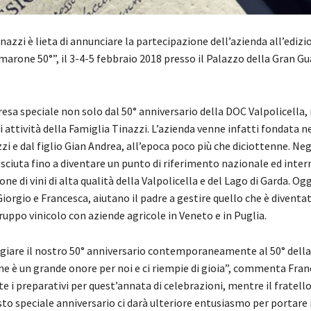
nazzi è lieta di annunciare la partecipazione dell’azienda all’edizi
arone 50°”, il 3-4-5 febbraio 2018 presso il Palazzo della Gran Gu
resa speciale non solo dal 50° anniversario della DOC Valpolicella
i attività della Famiglia Tinazzi. L’azienda venne infatti fondata n
i e dal figlio Gian Andrea, all’epoca poco più che diciottenne. Neg
esciuta fino a diventare un punto di riferimento nazionale ed inte
ne di vini di alta qualità della Valpolicella e del Lago di Garda. Oggi,
iorgio e Francesca, aiutano il padre a gestire quello che è diventa
uppo vinicolo con aziende agricole in Veneto e in Puglia.
giare il nostro 50° anniversario contemporaneamente al 50° della
 è un grande onore per noi e ci riempie di gioia”, commenta Fran
e i preparativi per quest’annata di celebrazioni, mentre il fratell
sto speciale anniversario ci darà ulteriore entusiasmo per portare 