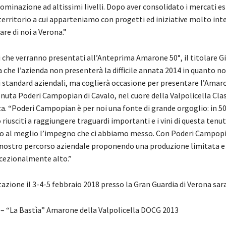
ominazione ad altissimi livelli. Dopo aver consolidato i mercati es
territorio a cui apparteniamo con progetti ed iniziative molto int
are di noi a Verona.”
i che verranno presentati all’Anteprima Amarone 50°, il titolare G
 che l’azienda non presenterà la difficile annata 2014 in quanto no
ti standard aziendali, ma coglierà occasione per presentare l’Amar
nuta Poderi Campopian di Cavalo, nel cuore della Valpolicella Clas
a. “Poderi Campopian è per noi una fonte di grande orgoglio: in 50
 riusciti a raggiungere traguardi importanti e i vini di questa tenu
o al meglio l’impegno che ci abbiamo messo. Con Poderi Campop
 nostro percorso aziendale proponendo una produzione limitata e 
ccezionalmente alto.”
stazione il 3-4-5 febbraio 2018 presso la Gran Guardia di Verona sar
i – “La Bastìa” Amarone della Valpolicella DOCG 2013