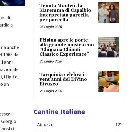
Tenuta Monteti, la
Maremma di Capalbio
interpretata parcella
one di
per parcella
ardia a
25 Luglio 2026
Fèlsina apre le porte
alla grande musica con
, ma anche
“Chigiana Chianti
el 1968 da
Classico Experience”
25 Luglio 2026
li anni
rnazionale
Tarquinia celebra i
 i figli di
vent’anni del DiVino
to un
Etrusco
25 Luglio 2026
Cantine Italiane
cesca
o Giorgio
Abruzzo
121
i nostri