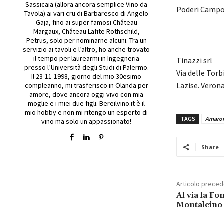
Sassicaia (allora ancora semplice Vino da
Poderi Campop
Tavola) ai vari cru di Barbaresco di Angelo
Gaja, fino ai super famosi Château
Margaux, Château Lafite Rothschild,
Petrus, solo per nominarne alcuni. Tra un
servizio ai tavoli e l’altro, ho anche trovato
il tempo per laurearmi in Ingegneria
Tinazzi srl
presso l’Università degli Studi di Palermo.
Via delle Torb
Il 23-11-1998, giorno del mio 30esimo
Lazise. Verona
compleanno, mi trasferisco in Olanda per
amore, dove ancora oggi vivo con mia
moglie e i miei due figli. Bereilvino.it è il
mio hobby e non mi ritengo un esperto di
TAGS
Amarone
vino ma solo un appassionato!
Share
Articolo prece
Al via la Fo
Montalcino