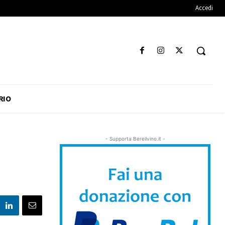
Accedi
RIO
- Supporta Bereilvino.it -