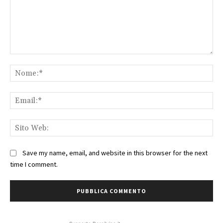
Commento:
No
Ema
Sit
We
Save my name, email, and website in this browser for the next
time I comment.