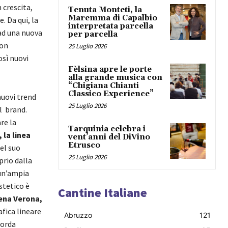
 crescita,
Tenuta Monteti, la
Maremma di Capalbio
. Da qui, la
interpretata parcella
 ad una nuova
per parcella
con
25 Luglio 2026
osì nuovi
Fèlsina apre le porte
alla grande musica con
“Chigiana Chianti
Classico Experience”
 nuovi trend
25 Luglio 2026
l brand.
re la
Tarquinia celebra i
 la linea
vent’anni del DiVino
Etrusco
del suo
25 Luglio 2026
prio dalla
un’ampia
stetico è
Cantine Italiane
ena Verona,
fica lineare
Abruzzo
121
corda