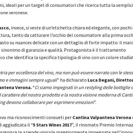
vini, ideali per un target di consumatori che ricerca tutta la semplic
ione veronese.
lasco
, invece, si veste di un’etichetta chiara ed elegante, con pochi
tura, tanto da catturare l’occhio del consumatore alla prima occhi
asto su nuances delicate con un dettaglio di forte impatto: il marc
o, sinonimo di garanzia e qualità. Protagonista è il trattamento
che identifica la specifica tipologia di vino con un colore studia
 Patria per eccellenza del vino, ma non può essere narrato con le stess
mo e immagini sempre uguali
” ha dichiarato
Luca Degani, Direttor
antena Verona.
“
Ci siamo impegnati in un restyling delle bottiglie 
l carattere del nostro prodotto e la nostra visione moderna di Cant
ing devono collaborare per esprimere emozioni
”.
ovo ma riconoscimenti consueti per
Cantina Valpantena Verona
è aggiudicata il “
5 Stars Wines 2017
”, il rinomato Premio Internaz
 insignisce le aziende vinicole maggiormente impegnate nell’innov