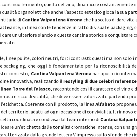
 continuo fermento, quello del vino, dinamico e costantemente in
e qualità organolettiche anche l’aspetto estetico gioca la sua parte
entitaria di
Cantina Valpantena Verona
che ha scelto di dare vita
tivante, in linea con le tendenze in fatto di visual e packaging, 
i dare un ulteriore slancio a questa cantina storica e conquistare c
ercato.
le, linee pulite, colori neutri, forti contrasti: questi ma non solo i
ine packaging, che oggi è fondamentale per la riconoscibilità de
sto contesto,
Cantina Valpantena Verona
ha saputo riconferma
dine innovativa, realizzando il
restyling di due celebri referenze,
 linea Torre del Falasco
, raccontando così il carattere del vino e 
neroso e ricco di vitalità, che deve essere valorizzato partendo pro
ll’etichetta. Coerente con il prodotto, la linea
Alfabeto
propone 
del territorio, adatti ad ogni occasione di convivialità. Il rinnovo e
scelta coordinata e condivisa dal team interno di
Cantina Valpant
ideare un’etichetta dalle tonalità cromatiche intense, con una gra
caratterizzata dalla grande lettera V impressa sullo sfondo che ri