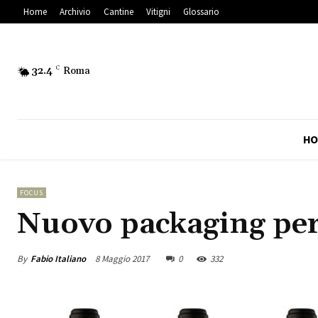
Home
Archivio
Cantine
Vitigni
Glossario
32.4
C
Roma
HO
FOCUS
Nuovo packaging per 
By
Fabio Italiano
8 Maggio 2017
0
332