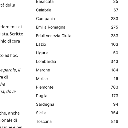
Basilicata
35
ità della
Calabria
67
Campania
233
 elementi di
Emilia Romagna
275
ata. Scritte
Friuli Venezia Giulia
233
hio di cera
Lazio
103
Liguria
50
to ad hoc.
Lombardia
343
e parole, il
Marche
184
e di
Molise
16
che
Piemonte
783
ina, dove
Puglia
173
Sardegna
94
che, anche
Sicilia
354
ionale di
Toscana
816
azione e nel