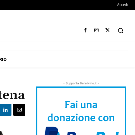
Accedi
RIO
- Supporta Bereilvino.it -
tena