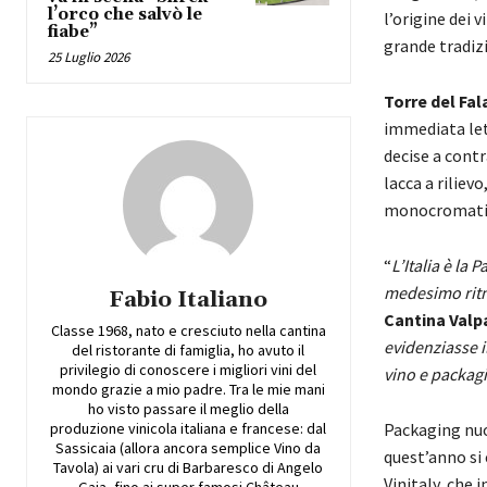
l’orco che salvò le
l’origine dei 
fiabe”
grande tradiz
25 Luglio 2026
T
orre del Fa
immediata let
decise a contr
lacca a riliev
monocromatico 
“
L’Italia è la
medesimo rit
Fabio Italiano
Cantina Valp
Classe 1968, nato e cresciuto nella cantina
evidenziasse i
del ristorante di famiglia, ho avuto il
privilegio di conoscere i migliori vini del
vino e packag
mondo grazie a mio padre. Tra le mie mani
ho visto passare il meglio della
produzione vinicola italiana e francese: dal
Packaging nu
Sassicaia (allora ancora semplice Vino da
quest’anno si 
Tavola) ai vari cru di Barbaresco di Angelo
Vinitaly, che