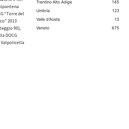
Trentino Alto Adige
145
alpantena
Umbria
123
CG “Torre del
Valle d'Aosta
13
sco” 2013
teggio 90),
Veneto
675
ella DOCG
 Valpolicella