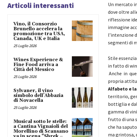
Articoli interessanti
Un mercato in
dove oltre all
riflessione id
Vino, il Consorzio
immagine accat
Brunello accelera la
promozione tra USA,
l’intenzione d
Canada, UK e Italia
segmenti di m
25 Luglio 2026
Stile essenzia
Wines Experience &
Fine Food arriva a
in fatto di w
Città del Messico
Anche in que
25 Luglio 2026
propria attitu
Alfabeto e la
Sylvaner, il vino
simbolo dell’Abbazia
territorio, ge
di Novacella
bottiglia e da
25 Luglio 2026
gamma di vini 
frutto di una 
Musical sotto le stelle:
a Cantina Vignaioli del
che ha saputo 
Morellino di Scansano
ma grintosa, 
va in scena “Shrek –