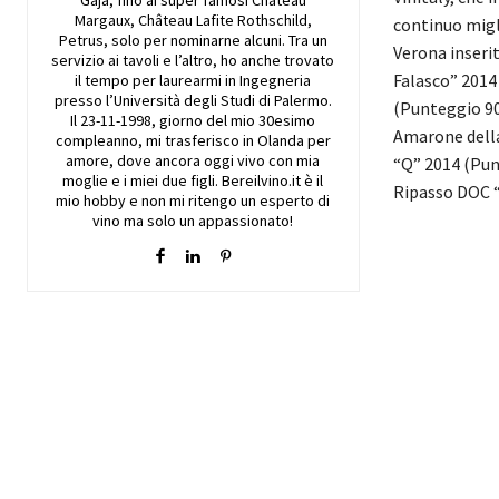
Gaja, fino ai super famosi Château
Margaux, Château Lafite Rothschild,
continuo migl
Petrus, solo per nominarne alcuni. Tra un
Verona inseri
servizio ai tavoli e l’altro, ho anche trovato
Falasco” 2014
il tempo per laurearmi in Ingegneria
presso l’Università degli Studi di Palermo.
(Punteggio 90
Il 23-11-1998, giorno del mio 30esimo
Amarone della
compleanno, mi trasferisco in Olanda per
amore, dove ancora oggi vivo con mia
“Q” 2014 (Pun
moglie e i miei due figli. Bereilvino.it è il
Ripasso DOC “
mio hobby e non mi ritengo un esperto di
vino ma solo un appassionato!