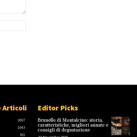
Sito
Web:
 Articoli
Editor Picks
Brunello di Montalcino: storia,
2007
caratteristiche, migliori annate e
1043
consigli di degustazione
765