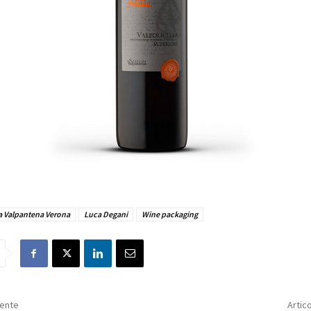
a Valpantena Verona
Luca Degani
Wine packaging
dente
Artic