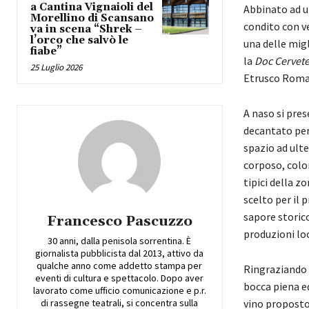
a Cantina Vignaioli del
Abbinato ad u
Morellino di Scansano
condito con ve
va in scena “Shrek –
l’orco che salvò le
una delle migl
fiabe”
la
Doc Cervete
25 Luglio 2026
Etrusco Romana
A naso si pres
decantato per
spazio ad ulte
corposo, colo
tipici della z
scelto per il 
sapore storic
Francesco Pascuzzo
produzioni loc
30 anni, dalla penisola sorrentina. È
giornalista pubblicista dal 2013, attivo da
qualche anno come addetto stampa per
Ringraziando g
eventi di cultura e spettacolo. Dopo aver
bocca piena ed
lavorato come ufficio comunicazione e p.r.
di rassegne teatrali, si concentra sulla
vino proposto