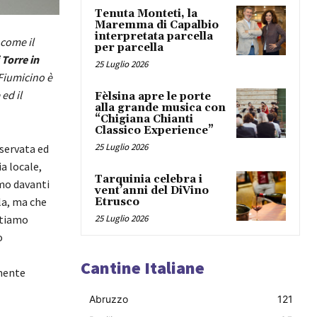
Tenuta Monteti, la
Maremma di Capalbio
interpretata parcella
 come il
per parcella
 Torre in
25 Luglio 2026
 Fiumicino è
ed il
Fèlsina apre le porte
alla grande musica con
“Chigiana Chianti
Classico Experience”
25 Luglio 2026
servata ed
a locale,
Tarquinia celebra i
amo davanti
vent’anni del DiVino
la, ma che
Etrusco
stiamo
25 Luglio 2026
o
Cantine Italiane
amente
Abruzzo
121