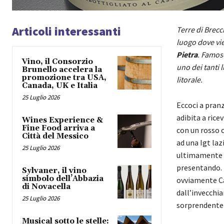
Articoli interessanti
Terre di Brecc
luogo dove vie
Pietra
. Famoso
Vino, il Consorzio
uno dei tanti 
Brunello accelera la
promozione tra USA,
litorale.
Canada, UK e Italia
25 Luglio 2026
Eccoci a pran
adibita a ric
Wines Experience &
Fine Food arriva a
con un rosso c
Città del Messico
ad una Igt la
25 Luglio 2026
ultimamente r
presentando. 
Sylvaner, il vino
simbolo dell’Abbazia
ovviamente Ca
di Novacella
dall’invecchi
25 Luglio 2026
sorprendente 
Musical sotto le stelle: