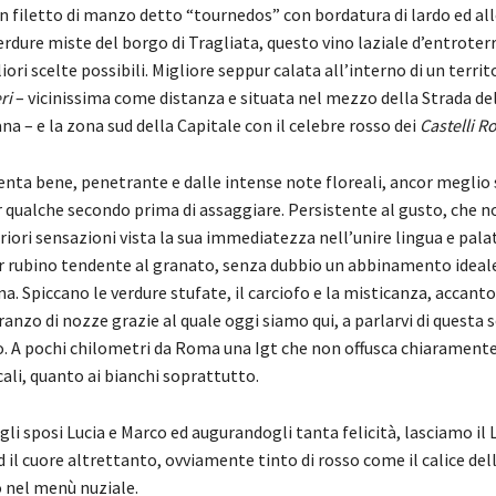
n filetto di manzo detto “tournedos” con bordatura di lardo ed all
rdure miste del borgo di Tragliata, questo vino laziale d’entroterra
iori scelte possibili. Migliore seppur calata all’interno di un territ
ri
– vicinissima come distanza e situata nel mezzo della Strada de
 – e la zona sud della Capitale con il celebre rosso dei
Castelli R
enta bene, penetrante e dalle intense note floreali, ancor meglio 
 qualche secondo prima di assaggiare. Persistente al gusto, che no
riori sensazioni vista la sua immediatezza nell’unire lingua e pala
r rubino tendente al granato, senza dubbio un abbinamento ideale 
ona. Spiccano le verdure stufate, il carciofo e la misticanza, accanto
pranzo di nozze grazie al quale oggi siamo qui, a parlarvi di questa 
o. A pochi chilometri da Roma una Igt che non offusca chiaramente 
ali, quanto ai bianchi soprattutto.
li sposi Lucia e Marco ed augurandogli tanta felicità, lasciamo il 
 il cuore altrettanto, ovviamente tinto di rosso come il calice del
 nel menù nuziale.