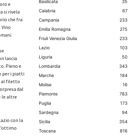
Basilicata
35
oro e
Calabria
67
 si rivela
orio che fra
Campania
233
l Vino
Emilia Romagna
275
omani
.
Friuli Venezia Giulia
233
Lazio
103
se
Liguria
50
n lascia
to. Pieno e
Lombardia
343
per i piatti
Marche
184
 al filetto
Molise
16
sorpresa dal
Piemonte
783
le altre
Puglia
173
Sardegna
94
Lazio con la
Sicilia
354
l’ottimo
Toscana
816