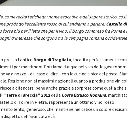
ia, come recita l’etichetta; nome evocativo e dal sapore storico, così
ne prodotto l’eccellente rosso di cui andiamo a parlare:
Castello di
 forse più per il latte che per il vino, il borgo compreso fra Roma e
luoghi d’interesse che sorgono tra la campagna romana occidentale 
zo presso l’antico
Borgo di Tragliata
, località perfettamente con
evimenti per matrimoni. Entriamo dunque nel vivo della gastronomi
he va a nozze – è il caso di dire – con la cucina tipica del posto. Si
ziale. Regione non ai massimi nazionali quanto a produzione vinico
iesce a difendersi bene anche grazie a sorprese come quella che 
Il
“Terre di Breccia” 2012
della
Costa Etrusco Romana
, marchiat
stello di Torre in Pietra, rappresenta un ottimo vino rosso
amento lento, generoso, che mantiene nel calice un colore decis
a dispetto dell’avanzata età.