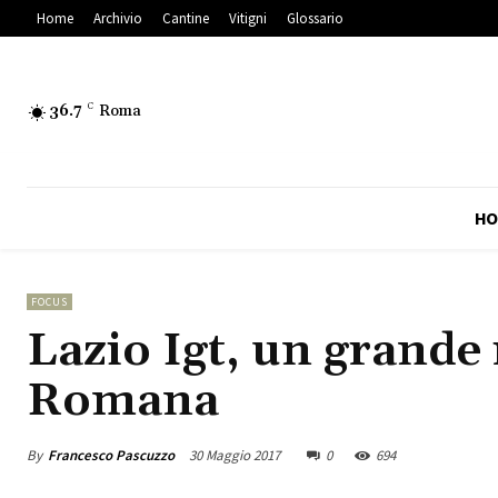
Home
Archivio
Cantine
Vitigni
Glossario
36.7
C
Roma
HO
FOCUS
Lazio Igt, un grande 
Romana
By
Francesco Pascuzzo
30 Maggio 2017
0
694