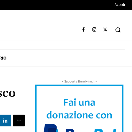
Accedi
RIO
- Supporta Bereilvino.it -
sco