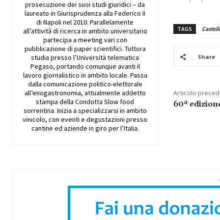
prosecuzione dei suoi studi giuridici – da
laureato in Giurisprudenza alla Federico II
di Napoli nel 2010. Parallelamente
TAGS
Castello
all’attività di ricerca in ambito universitario
partecipa a meeting vari con
pubblicazione di paper scientifici. Tuttora
studia presso l’Università telematica
Share
Pegaso, portando comunque avanti il
lavoro giornalistico in ambito locale. Passa
dalla comunicazione politico-elettorale
all’enogastronomia, attualmente addetto
Articolo prece
stampa della Condotta Slow food
60ª edizione
sorrentina. Inizia a specializzarsi in ambito
vinicolo, con eventi e degustazioni presso
cantine ed aziende in giro per l’Italia.
-