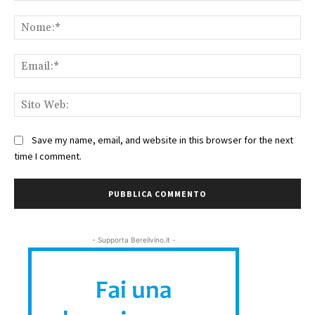
Commento:
No
Ema
Sit
We
Save my name, email, and website in this browser for the next
time I comment.
- Supporta Bereilvino.it -