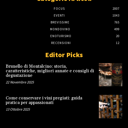
FOCUS
2007
EVENTI
1043
BREVISSIME
765
MONDOVINO
499
ENOTURISMO
20
RECENSIONI
12
Editor Picks
Brunello di Montalcino: storia,
caratteristiche, migliori annate e consigli di
degustazione
22 Novembre 2025
Come conservare i vini pregiati: guida
pratica per appassionati
13 Ottobre 2025