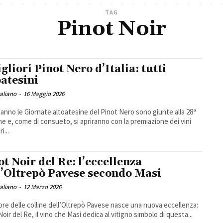
TAG
Pinot Noir
gliori Pinot Nero d’Italia: tutti
oatesini
taliano
-
16 Maggio 2026
anno le Giornate altoatesine del Pinot Nero sono giunte alla 28ª
ne e, come di consueto, si apriranno con la premiazione dei vini
i...
ot Noir del Re: l’eccellenza
l’Oltrepò Pavese secondo Masi
taliano
-
12 Marzo 2026
ore delle colline dell’Oltrepò Pavese nasce una nuova eccellenza:
oir del Re, il vino che Masi dedica al vitigno simbolo di questa...