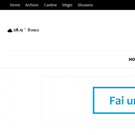
Home
Archivio
Cantine
Vitigni
Glossario
28.9
C
Roma
HO