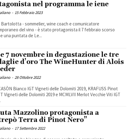
tagonista nel programma le iene
taliano
-
15 Febbraio 2023
o Bartolotta - sommelier, wine coach e comunicatore
poraneo del vino - è stato protagonista il 7 febbraio scorso
e una puntata de Le...
6 e 7 novembre in degustazione le tre
aglie d’oro The WineHunter di Alois
eder
taliano
-
28 Ottobre 2022
ASÒN Bianco IGT Vigneti delle Dolomiti 2019, KRAFUSS Pinot
GT Vigneti delle Dolomiti 2019 e MCMLVII Merlot Vecchie Viti IGT
.
uta Mazzolino protagonista a
trepò Terra di Pinot Nero”
taliano
-
17 Settembre 2022