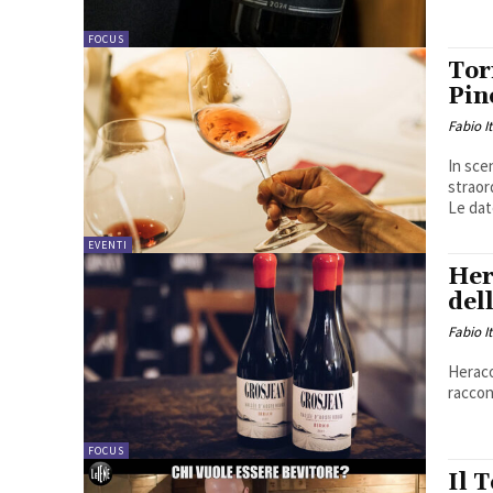
FOCUS
Tor
Pin
Fabio I
In sce
straor
Le dat
EVENTI
Her
del
Fabio I
Heraco
raccont
FOCUS
Il 