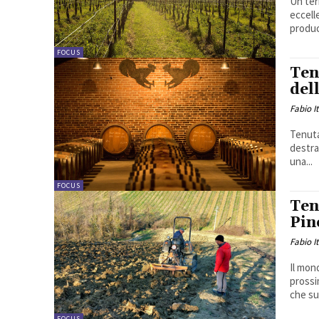
Un ter
eccell
produc
FOCUS
Ten
del
Fabio I
Tenuta
destra
una...
FOCUS
Ten
Pin
Fabio I
Il mon
prossi
che su
FOCUS