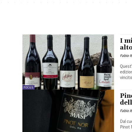
I mi
alt
Fabio I
Quest'
edizio
vincitor
FOCUS
Pin
del
Fabio I
Dal cu
Pinot N