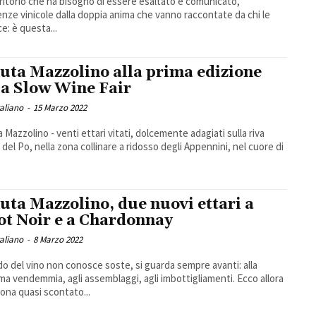
ritorio che ha bisogno di essere esaltato e comunicato,
enze vinicole dalla doppia anima che vanno raccontate da chi le
e: è questa...
uta Mazzolino alla prima edizione
la Slow Wine Fair
taliano
-
15 Marzo 2022
 Mazzolino - venti ettari vitati, dolcemente adagiati sulla riva
 del Po, nella zona collinare a ridosso degli Appennini, nel cuore di
uta Mazzolino, due nuovi ettari a
ot Noir e a Chardonnay
taliano
-
8 Marzo 2022
do del vino non conosce soste, si guarda sempre avanti: alla
ma vendemmia, agli assemblaggi, agli imbottigliamenti. Ecco allora
ona quasi scontato...