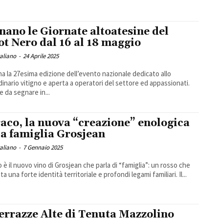
nano le Giornate altoatesine del
ot Nero dal 16 al 18 maggio
taliano
-
24 Aprile 2025
na la 27esima edizione dell’evento nazionale dedicato allo
dinario vitigno e aperta a operatori del settore ed appassionati.
e da segnare in...
aco, la nuova “creazione” enologica
la famiglia Grosjean
taliano
-
7 Gennaio 2025
 è il nuovo vino di Grosjean che parla di “famiglia”: un rosso che
a una forte identità territoriale e profondi legami familiari. Il...
Terrazze Alte di Tenuta Mazzolino