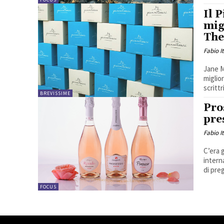
Il 
mig
The
Fabio I
Jane M
miglio
scrittr
BREVISSIME
Pro
pre
Fabio I
C’era 
intern
di preg
FOCUS