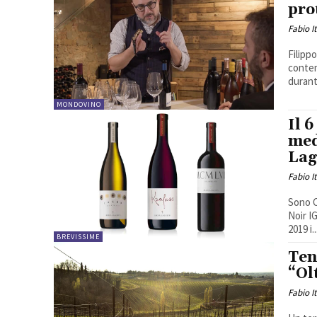
pro
Fabio I
Filipp
contem
durant
MONDOVINO
Il 
med
Lag
Fabio I
Sono C
Noir I
2019 i..
BREVISSIME
Ten
“Ol
Fabio I