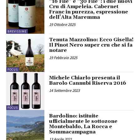
“16 File” e “30 File”: i due nuovi
Cru di Ampeleia. Cabernet
Franc in purezza, espressione
dell’Alta Maremma
19 Ottobre 2025
BREVISSIME
Tenuta Mazzolino: Ecco Gisella!
Il Pinot Nero super cru che si fa
notare
19 Febbraio 2025
FOCUS
Michele Chiarlo presenta il
Barolo Cannubi Riserva 2016
14 Settembre 2023
FOCUS
Bardolino: istituite
ufficialmente le sottozone
Montebaldo, La Rocca e
Sommacampagna
13 Aprile 2021