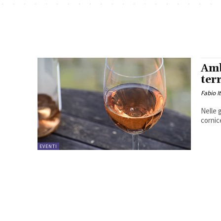
Amb
ter
Fabio I
Nelle 
cornice
EVENTI