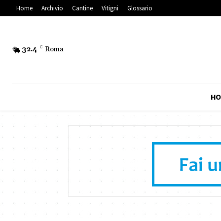
Home
Archivio
Cantine
Vitigni
Glossario
32.4
C
Roma
HO