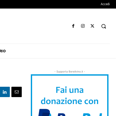
Accedi
RIO
- Supporta Bereilvino.it -