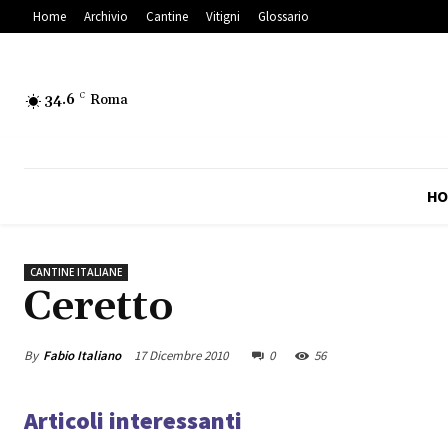
Home
Archivio
Cantine
Vitigni
Glossario
34.6
C
Roma
HO
CANTINE ITALIANE
Ceretto
By
Fabio Italiano
17 Dicembre 2010
0
56
Articoli interessanti