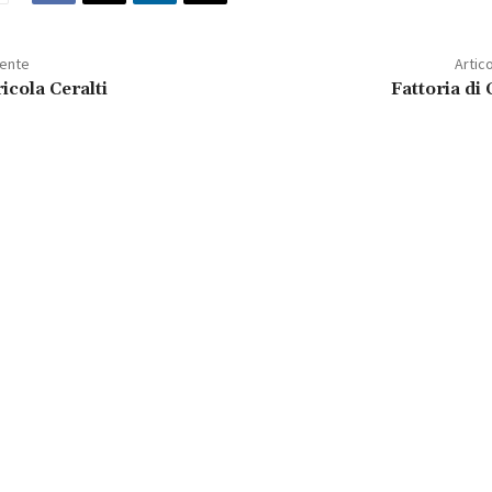
dente
Artic
icola Ceralti
Fattoria di