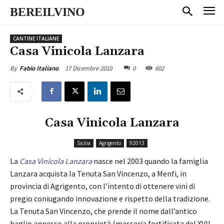
BEREILVINO
CANTINE ITALIANE
Casa Vinicola Lanzara
17 Dicembre 2010
0
602
By
Fabio Italiano
Casa Vinicola Lanzara
Sicilia
Agrigento
92013
La
Casa Vinicola Lanzara
nasce nel 2003 quando la famiglia
Lanzara acquista la Tenuta San Vincenzo, a Menfi, in
provincia di Agrigento, con l’intento di ottenere vini di
pregio coniugando innovazione e rispetto della tradizione.
La Tenuta San Vincenzo, che prende il nome dall’antico
baglio annesso alla proprietà (masseria fortificata del XVII