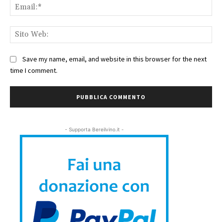
Ema
Sit
We
Save my name, email, and website in this browser for the next
time I comment.
- Supporta Bereilvino.it -