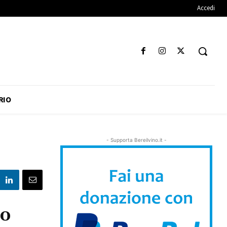
Accedi
RIO
- Supporta Bereilvino.it -
no