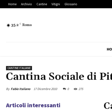
Home
Archivio
Cantine
Vitigni
Glossario
35.2
C
Roma
HO
CANTINE ITALIANE
Cantina Sociale di Pi
By
Fabio Italiano
17 Dicembre 2010
0
275
C
Articoli interessanti