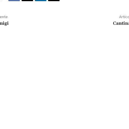
dente
Artic
nigi
Cantin