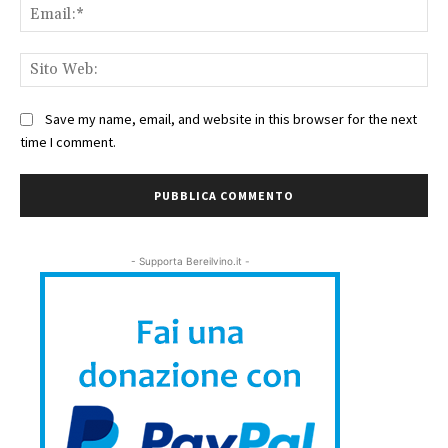
Ema
Sit
We
Save my name, email, and website in this browser for the next
time I comment.
- Supporta Bereilvino.it -