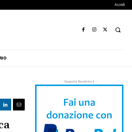
Accedi
RIO
- Supporta Bereilvino.it -
ca