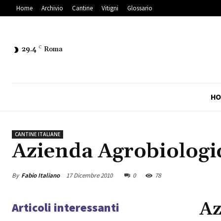
Home
Archivio
Cantine
Vitigni
Glossario
29.4
C
Roma
HO
CANTINE ITALIANE
Azienda Agrobiologi
By
Fabio Italiano
17 Dicembre 2010
0
78
Az
Articoli interessanti