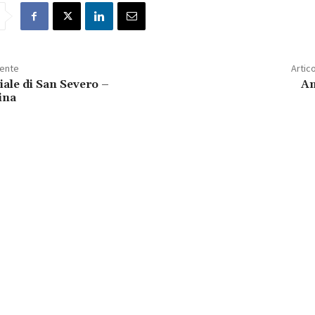
dente
Artic
iale di San Severo –
An
ina