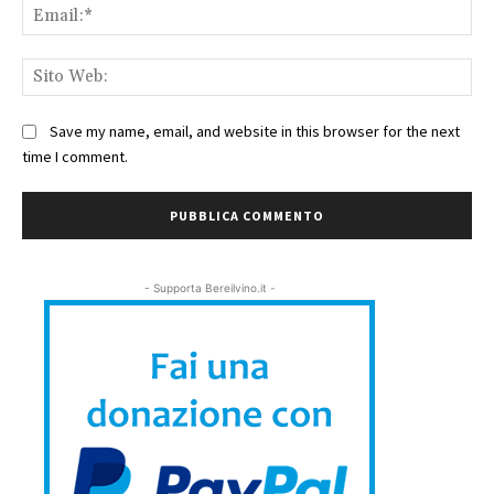
Ema
Sit
We
Save my name, email, and website in this browser for the next
time I comment.
- Supporta Bereilvino.it -