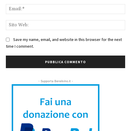
Ema
Sit
We
Save my name, email, and website in this browser for the next
time I comment.
- Supporta Bereilvino.it -