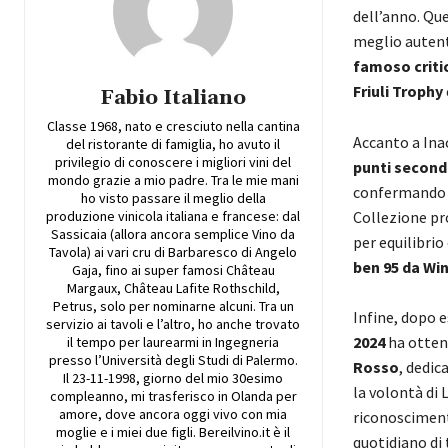
dell’anno. Que
meglio autent
famoso criti
Friuli Trophy
Fabio Italiano
Classe 1968, nato e cresciuto nella cantina
Accanto a Ina
del ristorante di famiglia, ho avuto il
privilegio di conoscere i migliori vini del
punti secondo
mondo grazie a mio padre. Tra le mie mani
confermando l
ho visto passare il meglio della
produzione vinicola italiana e francese: dal
Collezione p
Sassicaia (allora ancora semplice Vino da
per equilibrio
Tavola) ai vari cru di Barbaresco di Angelo
ben 95 da Wi
Gaja, fino ai super famosi Château
Margaux, Château Lafite Rothschild,
Petrus, solo per nominarne alcuni. Tra un
Infine, dopo e
servizio ai tavoli e l’altro, ho anche trovato
2024
ha otten
il tempo per laurearmi in Ingegneria
presso l’Università degli Studi di Palermo.
Rosso
, dedic
Il 23-11-1998, giorno del mio 30esimo
la volontà di 
compleanno, mi trasferisco in Olanda per
amore, dove ancora oggi vivo con mia
riconosciment
moglie e i miei due figli. Bereilvino.it è il
quotidiano di 