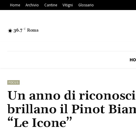
Home
Archivio
Cantine
Vitigni
Glossario
36.7
C
Roma
HO
FOCUS
Un anno di riconosc
brillano il Pinot Bia
“Le Icone”