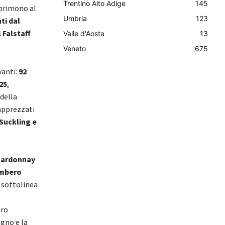
Trentino Alto Adige
145
sprimono al
Umbria
123
ti
dal
 Falstaff
Valle d'Aosta
13
Veneto
675
vanti:
92
25
,
della
 apprezzati
Suckling e
ardonnay
ambero
e sottolinea
oro
egno e la