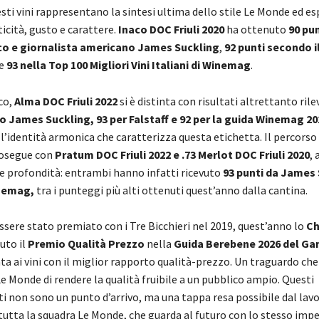
sti vini rappresentano la sintesi ultima dello stile Le Monde ed e
icità, gusto e carattere.
Inaco DOC Friuli 2020
ha ottenuto
90 pun
co e giornalista americano James Suckling
,
92 punti secondo il
e
93 nella Top 100 Migliori Vini Italiani di Winemag
.
co,
Alma DOC Friuli 2022
si è distinta con risultati altrettanto rile
 James Suckling, 93 per Falstaff e 92 per la guida Winemag 20
’identità armonica che caratterizza questa etichetta. Il percorso 
rosegue con
Pratum DOC Friuli 2022 e .73 Merlot DOC Friuli 2020
,
 e profondità: entrambi hanno infatti ricevuto
93 punti da James 
nemag,
tra i punteggi più alti ottenuti quest’anno dalla cantina.
ssere stato premiato con i Tre Bicchieri nel 2019, quest’anno lo
Ch
uto il
Premio Qualità Prezzo
nella
Guida Berebene 2026 del G
ata ai vini con il miglior rapporto qualità-prezzo. Un traguardo ch
Le Monde di rendere la qualità fruibile a un pubblico ampio. Questi
i non sono un punto d’arrivo, ma una tappa resa possibile dal lav
tutta la squadra Le Monde, che guarda al futuro con lo stesso imp