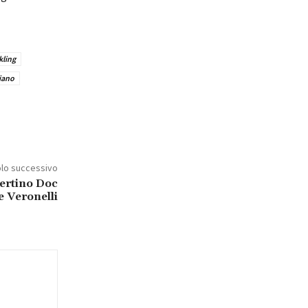
ling
liano
olo successivo
pertino Doc
e Veronelli