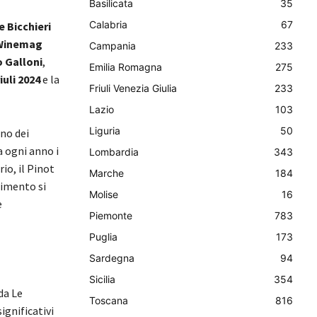
Basilicata
35
Calabria
67
e Bicchieri
i Winemag
Campania
233
 Galloni
,
Emilia Romagna
275
iuli 2024
e la
Friuli Venezia Giulia
233
Lazio
103
Liguria
50
uno dei
a ogni anno i
Lombardia
343
rio, il Pinot
Marche
184
cimento si
Molise
16
e
Piemonte
783
Puglia
173
Sardegna
94
Sicilia
354
da Le
Toscana
816
ignificativi