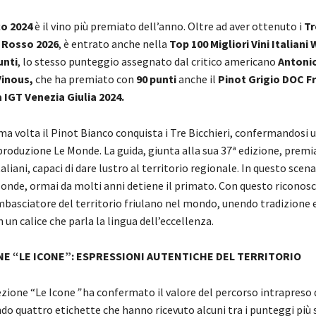
co 2024
è il vino più premiato dell’anno. Oltre ad aver ottenuto i
Tr
 Rosso 2026
, è entrato anche nella
Top 100 Migliori Vini Italian
unti
, lo stesso punteggio assegnato dal critico americano
Antonio
Vinous,
che ha premiato con
90 punti
anche il
Pinot Grigio DOC Fr
a IGT Venezia Giulia 2024.
ma volta il Pinot Bianco conquista i Tre Bicchieri, confermandosi 
 produzione Le Monde. La guida, giunta alla sua 37ª edizione, premi
taliani, capaci di dare lustro al territorio regionale. In questo scena
Monde, ormai da molti anni detiene il primato. Con questo riconos
basciatore del territorio friulano nel mondo, unendo tradizione 
 un calice che parla la lingua dell’eccellenza.
NE “LE ICONE”: ESPRESSIONI AUTENTICHE DEL TERRITORIO
ezione “Le Icone
”
ha confermato il valore del percorso intrapreso 
o quattro etichette che hanno ricevuto alcuni tra i punteggi più s