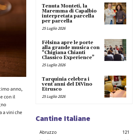
Tenuta Monteti, la
Maremma di Capalbio
interpretata parcella
per parcella
25 Luglio 2026
Fèlsina apre le porte
alla grande musica con
“Chigiana Chianti
Classico Experience”
25 Luglio 2026
Tarquinia celebra i
vent’anni del DiVino
ltimo anno,
Etrusco
 con il
25 Luglio 2026
gno
 a vini che
Cantine Italiane
Abruzzo
121