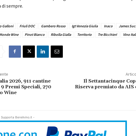
a di sempre.
o Galloni
Friuli DOC
Gambero Rosso
Igt Venezia Giulia
Inaco
James Suck
 Monde Wine
Pinot Bianco
Ribolla Gialla
Territorio
Tre Bicchieri
Vino Ita
dente
Artic
alia 2026, 911 cantine
Il Settantacinque Co
 9 Premi Speciali, 270
Riserva premiato da AIS 
o Wine
 Supporta Bereilvino.it -