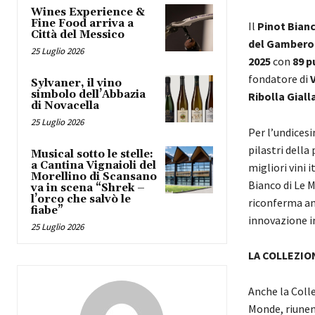
Wines Experience &
Fine Food arriva a
Il
Pinot Bian
Città del Messico
del Gambero
25 Luglio 2026
2025
con
89 p
fondatore di
Sylvaner, il vino
simbolo dell’Abbazia
Ribolla Giall
di Novacella
25 Luglio 2026
Per l’undicesi
pilastri della
Musical sotto le stelle:
a Cantina Vignaioli del
migliori vini i
Morellino di Scansano
Bianco di Le 
va in scena “Shrek –
l’orco che salvò le
riconferma am
fiabe”
innovazione in
25 Luglio 2026
LA COLLEZIO
Anche la Coll
Monde, riunend