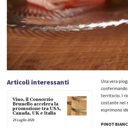
Articoli interessanti
Una vera piogg
confermando i
territorio. I 
Vino, il Consorzio
costante nel r
Brunello accelera la
promozione tra USA,
esprimono iden
Canada, UK e Italia
25 Luglio 2026
PINOT BIANC