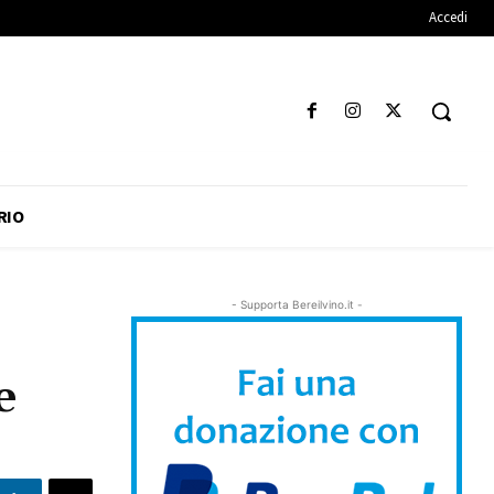
Accedi
RIO
- Supporta Bereilvino.it -
e