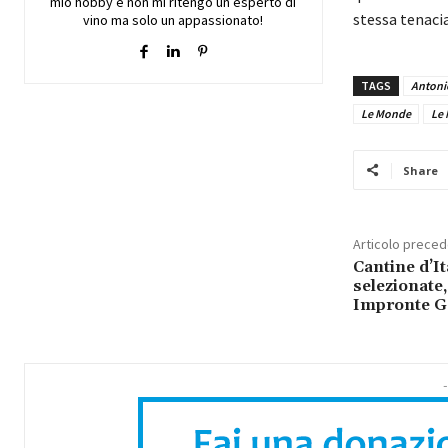
mio hobby e non mi ritengo un esperto di
stessa tenaci
vino ma solo un appassionato!
TAGS
Antoni
Le Monde
Le
Share
Articolo prece
Cantine d’It
selezionate,
Impronte G
-