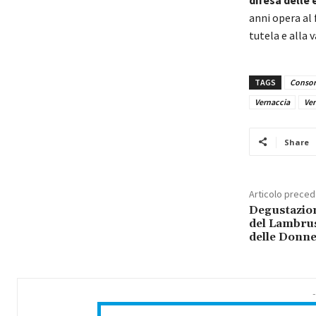
anni opera al 
tutela e alla 
TAGS
Consorz
Vernaccia
Ver
Share
Articolo prece
Degustazion
del Lambrus
delle Donn
-