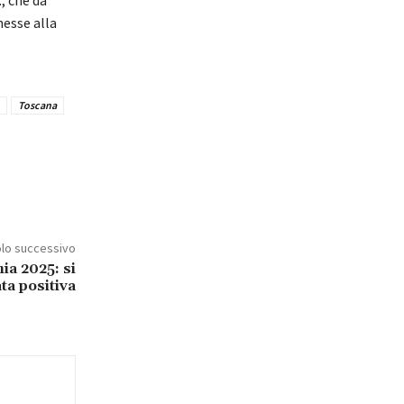
nesse alla
Toscana
olo successivo
ia 2025: si
a positiva