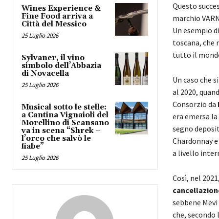
Questo succes
Wines Experience &
Fine Food arriva a
marchio VARNA
Città del Messico
Un esempio di 
25 Luglio 2026
toscana, che m
tutto il mond
Sylvaner, il vino
simbolo dell’Abbazia
di Novacella
Un caso che si
25 Luglio 2026
al 2020, quand
Consorzio da
Musical sotto le stelle:
a Cantina Vignaioli del
era emersa la
Morellino di Scansano
segno deposita
va in scena “Shrek –
l’orco che salvò le
Chardonnay e M
fiabe”
a livello inte
25 Luglio 2026
Così, nel 2021
cancellazion
sebbene Mevi 
che, secondo 