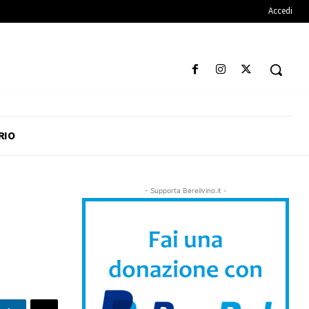
Accedi
RIO
- Supporta Bereilvino.it -