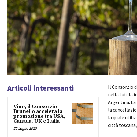
Articoli interessanti
Il Consorzio 
nella tutela 
Argentina. La 
Vino, il Consorzio
la cancellazi
Brunello accelera la
promozione tra USA,
la quale utiliz
Canada, UK e Italia
città toscana
25 Luglio 2026