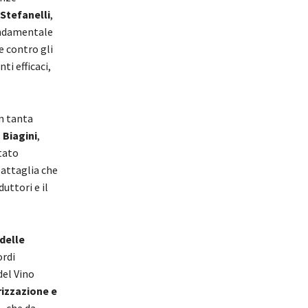
Stefanelli
,
fondamentale
e contro gli
ti efficaci,
on tanta
 Biagini
,
tato
battaglia che
uttori e il
delle
ordi
del Vino
izzazione e
., che da