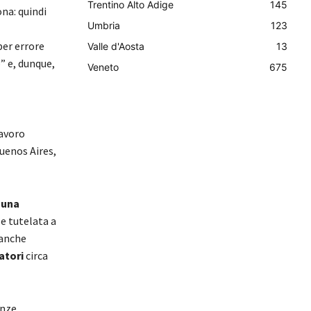
Trentino Alto Adige
145
na: quindi
Umbria
123
per errore
Valle d'Aosta
13
” e, dunque,
Veneto
675
lavoro
uenos Aires,
 una
e tutelata a
 anche
atori
circa
enze