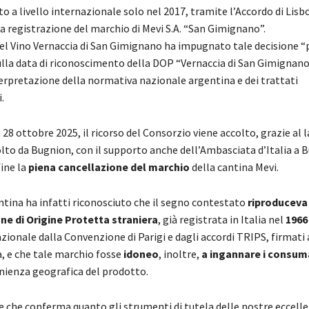
 a livello internazionale solo nel 2017, tramite l’Accordo di Lisbo
a registrazione del marchio di Mevi S.A. “San Gimignano”.
del Vino Vernaccia di San Gimignano ha impugnato tale decisione “
lla data di riconoscimento della DOP “Vernaccia di San Gimignano
terpretazione della normativa nazionale argentina e dei trattati
.
 28 ottobre 2025, il ricorso del Consorzio viene accolto, grazie al 
lto da Bugnion, con il supporto anche dell’Ambasciata d’Italia a B
ine la
piena cancellazione del marchio
della cantina Mevi.
ntina ha infatti riconosciuto che il segno contestato
riproduceva
e di Origine Protetta straniera
, già registrata in Italia nel
1966
azionale dalla Convenzione di Parigi e dagli accordi TRIPS, firmati
, e che tale marchio fosse
idoneo
, inoltre,
a ingannare i consum
enienza geografica del prodotto.
e che conferma quanto gli strumenti di tutela delle nostre eccell