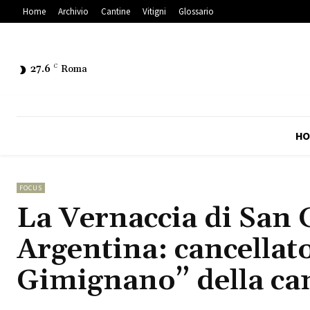
Home
Archivio
Cantine
Vitigni
Glossario
27.6
C
Roma
HO
FOCUS
La Vernaccia di San 
Argentina: cancellat
Gimignano” della ca