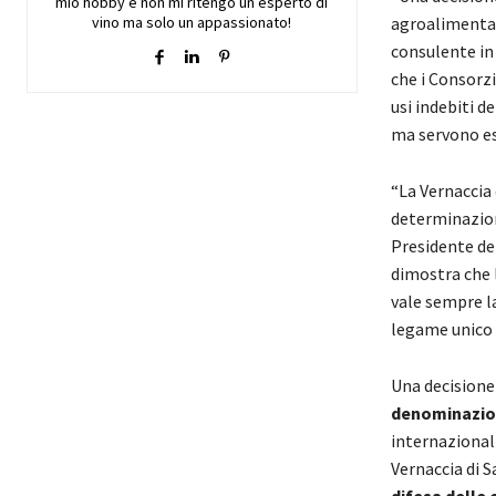
mio hobby e non mi ritengo un esperto di
vino ma solo un appassionato!
agroalimentar
consulente in
che i Consorz
usi indebiti d
ma servono es
“La Vernaccia 
determinazion
Presidente de
dimostra che l
vale sempre la
legame unico c
Una decisione
denominazioni
internazionali
Vernaccia di 
difesa delle 