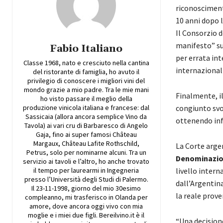
riconoscimento
10 anni dopo l
Il Consorzio 
manifesto” su
Fabio Italiano
per errata in
Classe 1968, nato e cresciuto nella cantina
internazionali
del ristorante di famiglia, ho avuto il
privilegio di conoscere i migliori vini del
mondo grazie a mio padre. Tra le mie mani
Finalmente, il
ho visto passare il meglio della
produzione vinicola italiana e francese: dal
congiunto svo
Sassicaia (allora ancora semplice Vino da
ottenendo inf
Tavola) ai vari cru di Barbaresco di Angelo
Gaja, fino ai super famosi Château
Margaux, Château Lafite Rothschild,
La Corte arge
Petrus, solo per nominarne alcuni. Tra un
Denominazion
servizio ai tavoli e l’altro, ho anche trovato
il tempo per laurearmi in Ingegneria
livello intern
presso l’Università degli Studi di Palermo.
dall’Argentina
Il 23-11-1998, giorno del mio 30esimo
la reale prov
compleanno, mi trasferisco in Olanda per
amore, dove ancora oggi vivo con mia
moglie e i miei due figli. Bereilvino.it è il
“Una decision