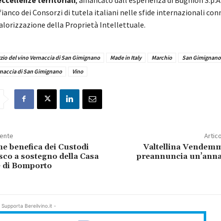
fianco dei Consorzi di tutela italiani nelle sfide internazionali con
valorizzazione della Proprietà Intellettuale.
io del vino Vernaccia di San Gimignano
Made in Italy
Marchio
San Gimignano
naccia di San Gimignano
Vino
dente
Artic
e benefica dei Custodi
Valtellina Vendemm
co a sostegno della Casa
preannuncia un’annat
e di Bomporto
 Supporta Bereilvino.it -