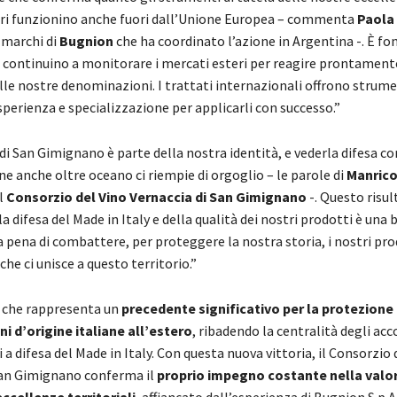
i funzionino anche fuori dall’Unione Europea – commenta
Paola 
 marchi di
Bugnion
che ha coordinato l’azione in Argentina -. È 
i continuino a monitorare i mercati esteri per reagire prontament
elle nostre denominazioni. I trattati internazionali offrono strumen
perienza e specializzazione per applicarli con successo.”
di San Gimignano è parte della nostra identità, e vederla difesa c
e anche oltre oceano ci riempie di orgoglio – le parole di
Manrico
l
Consorzio del Vino Vernaccia di San Gimignano
-. Questo risul
a difesa del Made in Italy e della qualità dei nostri prodotti è una 
 pena di combattere, per proteggere la nostra storia, i nostri prod
he ci unisce a questo territorio.”
 che rappresenta un
precedente significativo per la protezione 
 d’origine italiane all’estero
, ribadendo la centralità degli acc
 a difesa del Made in Italy. Con questa nuova vittoria, il Consorzio 
San Gimignano conferma il
proprio impegno costante nella valor
eccellenze territoriali
, affiancato dall’esperienza di Bugnion S.p.A