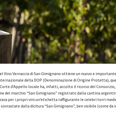
del Vino Vernaccia di San Gimignano ottiene un nuovo e importante
internazionale della DOP (Denominazione di Origine Protetta), que
Corte d’Appello locale ha, infatti, accolto il ricorso del Consorzi
one del marchio “San Gimignano” registrato dalla cantina argentina
zava per i propri vini un’etichetta raffigurante le celebri torri medi
, sovrastate dalla dicitura “San Gimignano”, ben visibile (come da