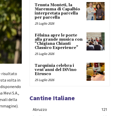
Tenuta Monteti, la
Maremma di Capalbio
interpretata parcella
per parcella
25 Luglio 2026
Fèlsina apre le porte
alla grande musica con
“Chigiana Chianti
Classico Experience”
25 Luglio 2026
Tarquinia celebra i
vent’anni del DiVino
 risultato
Etrusco
sta volta in
25 Luglio 2026
o, disponendo
 Mevi S.A.,
Cantine Italiane
evali della
 immagine).
Abruzzo
121