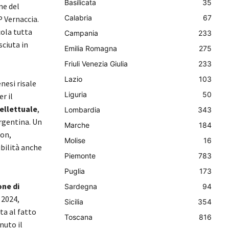
Basilicata
35
ne del
Calabria
67
 Vernaccia.
cola tutta
Campania
233
sciuta in
Emilia Romagna
275
Friuli Venezia Giulia
233
Lazio
103
nesi risale
Liguria
50
r il
tellettuale
,
Lombardia
343
rgentina. Un
Marche
184
non,
Molise
16
ibilità anche
Piemonte
783
Puglia
173
one di
Sardegna
94
 2024,
Sicilia
354
ta al fatto
Toscana
816
nuto il