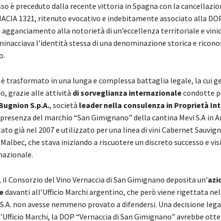
so è preceduto dalla recente vittoria in Spagna con la cancellazio
CIA 1321, ritenuto evocativo e indebitamente associato alla DOP
agganciamento alla notorietà di un’eccellenza territoriale e vini
inacciava l’identità stessa di una denominazione storica e ricono
o.
 è trasformato in una lunga e complessa battaglia legale, la cui ge
o, grazie alle attività
di sorveglianza internazionale
condotte pe
Bugnion S.p.A.
, società
leader nella consulenza in Proprietà In
 presenza del marchio “San Gimignano” della cantina Mevi S.A in A
to già nel 2007 e utilizzato per una linea di vini Cabernet Sauvig
albec, che stava iniziando a riscuotere un discreto successo e vis
rnazionale.
, il Consorzio del Vino Vernaccia di San Gimignano deposita un’
azi
e
davanti all’Ufficio Marchi argentino, che però viene rigettata nel
S.A. non avesse nemmeno provato a difendersi. Una decisione lega
l’Ufficio Marchi, la DOP “Vernaccia di San Gimignano” avrebbe otte