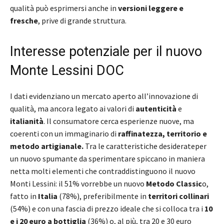
qualità può esprimersi anche in
versioni leggere e
fresche
, prive di grande struttura.
Interesse potenziale per il nuovo
Monte Lessini DOC
I dati evidenziano un mercato aperto all’innovazione di
qualità, ma ancora legato ai valori di
autenticità
e
italianità
. Il consumatore cerca esperienze nuove, ma
coerenti con un immaginario di
raffinatezza, territorio e
metodo artigianale.
Tra le caratteristiche desiderateper
un nuovo spumante da sperimentare spiccano in maniera
netta molti elementi che contraddistinguono il nuovo
Monti Lessini: il 51% vorrebbe un nuovo
Metodo Classic
o,
fatto in
Italia
(78%), preferibilmente in
territori collinari
(54%) e con una fascia di prezzo ideale che si colloca tra i
10
e i 20 euro a bottiglia
(36%) o, al più, tra 20 e 30 euro