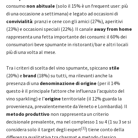
consumo
non abituale
(solo il 15% è un frequent user: più
di una occasione a settimana) e legato ad occasioni di
convivialità
: pranzi e cene con gli amici (27%), aperitivi
(23%) e occasioni speciali (22%). Il canale
away from home
rappresenta una fetta importante dei consumi: il 60% dei
consumatori beve spumante in ristoranti/bar e altri locali
più di una volta al mese.
Tra i criteri di scelta del vino spumante, spiccano
stile
(20%) e
brand
(18%) su tutti, ma rilevanti anche la
presenza di una
denominazione di origine
(per il 14%
questo è il principale fattore che influenza l’acquisto del
vino sparkling) e l’
origine
territoriale (il 12% guarda la
provenienza, prevalentemente da Veneto e Lombardia). Il
metodo produttivo
non rappresenta un criterio
decisionale prevalente, ma nel complesso 1 su 4 (1 su 3 se si
[1]
considera solo il target degli expert
) tiene conto della
differenza qualitativa tra charmat e metodo classico.