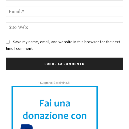
Ema
Sit
We
Save my name, email, and website in this browser for the next
time I comment.
- Supporta Bereilvino.it -