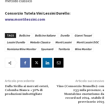
metodo classico
Consorzio Tutela Vini Lessini Durello:
www.montilessini.com
TAGS
Bollicine
Bollicine Italiane
Durello
Gianni Tessari
Lessini Durello
Metodo Classico
Monti Lessini
Monti Lessini DOC
Nomisma Wine Monitor
Spumanti
Territorio
Wine Monitor
Articolo precedente
Articolo successivo
Dalla Sicilia ai mercati esteri,
Vino (Consorzio Brunello): con
Colomba Bianca +30% di
233 mila presenze, a
produzioni imbottigliate
Montalcino enoturismo da
record nel 2024. stabile il
provvisorio 2025