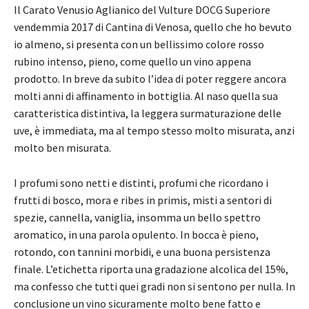
Il Carato Venusio Aglianico del Vulture DOCG Superiore
vendemmia 2017 di Cantina di Venosa, quello che ho bevuto
io almeno, si presenta con un bellissimo colore rosso
rubino intenso, pieno, come quello un vino appena
prodotto. In breve da subito l’idea di poter reggere ancora
molti anni di affinamento in bottiglia. Al naso quella sua
caratteristica distintiva, la leggera surmaturazione delle
uve, è immediata, ma al tempo stesso molto misurata, anzi
molto ben misurata.
I profumi sono netti e distinti, profumi che ricordano i
frutti di bosco, mora e ribes in primis, misti a sentori di
spezie, cannella, vaniglia, insomma un bello spettro
aromatico, in una parola opulento. In bocca è pieno,
rotondo, con tannini morbidi, e una buona persistenza
finale. L’etichetta riporta una gradazione alcolica del 15%,
ma confesso che tutti quei gradi non si sentono per nulla. In
conclusione un vino sicuramente molto bene fatto e