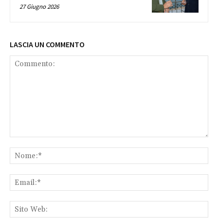
27 Giugno 2026
LASCIA UN COMMENTO
Commento:
No
Ema
Sit
We