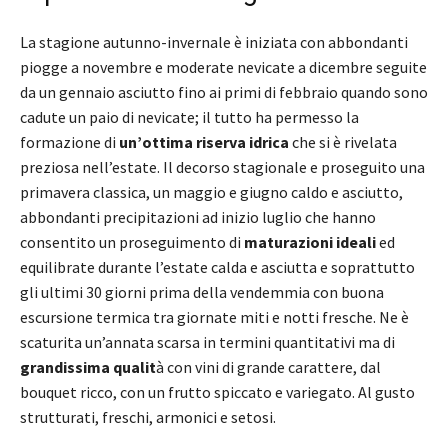
La stagione autunno-invernale è iniziata con abbondanti
piogge a novembre e moderate nevicate a dicembre seguite
da un gennaio asciutto fino ai primi di febbraio quando sono
cadute un paio di nevicate; il tutto ha permesso la
formazione di
un’ottima riserva idrica
che si è rivelata
preziosa nell’estate. Il decorso stagionale e proseguito una
primavera classica, un maggio e giugno caldo e asciutto,
abbondanti precipitazioni ad inizio luglio che hanno
consentito un proseguimento di
maturazioni ideali
ed
equilibrate durante l’estate calda e asciutta e soprattutto
gli ultimi 30 giorni prima della vendemmia con buona
escursione termica tra giornate miti e notti fresche. Ne è
scaturita un’annata scarsa in termini quantitativi ma di
grandissima qualit
à con vini di grande carattere, dal
bouquet ricco, con un frutto spiccato e variegato. Al gusto
strutturati, freschi, armonici e setosi.