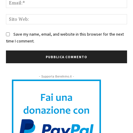
Ema
Sit
We
Save my name, email, and website in this browser for the next
time I comment.
- Supporta Bereilvino.it -