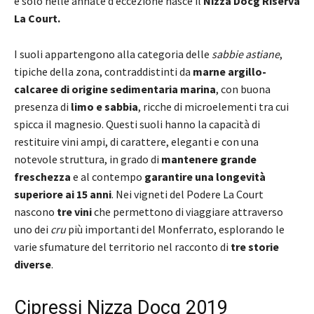
e solo nelle annate d’eccezione nasce il
Nizza Docg Riserva
La Court.
I suoli appartengono alla categoria delle
sabbie astiane
,
tipiche della zona, contraddistinti da
marne argillo-
calcaree di origine sedimentaria marina
, con buona
presenza di
limo e sabbia
, ricche di microelementi tra cui
spicca il magnesio. Questi suoli hanno la capacità di
restituire vini ampi, di carattere, eleganti e con una
notevole struttura, in grado di
mantenere grande
freschezza
e al contempo
garantire una longevità
superiore ai 15 anni
. Nei vigneti del Podere La Court
nascono
tre vini
che permettono di viaggiare attraverso
uno dei
cru
più importanti del Monferrato, esplorando le
varie sfumature del territorio nel racconto di
tre storie
diverse
.
Cipressi Nizza Docg 2019