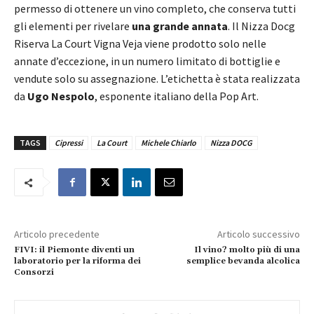
permesso di ottenere un vino completo, che conserva tutti
gli elementi per rivelare
una grande annata
. Il Nizza Docg
Riserva La Court Vigna Veja viene prodotto solo nelle
annate d’eccezione, in un numero limitato di bottiglie e
vendute solo su assegnazione. L’etichetta è stata realizzata
da
Ugo Nespolo
, esponente italiano della Pop Art.
TAGS
Cipressi
La Court
Michele Chiarlo
Nizza DOCG
Articolo precedente
Articolo successivo
FIVI: il Piemonte diventi un
Il vino? molto più di una
laboratorio per la riforma dei
semplice bevanda alcolica
Consorzi