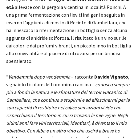
età
allevate con la pergola vicentina in località Ronchi. A
una prima fermentazione con lieviti indigeni è seguita in
inverno l’aggiunta di mosto di Recioto di Gambellara, che
ha innescato la rifermentazione in bottiglia senza alcuna
aggiunta di anidride solforosa. Il risultato è un vino sur lie
dai colori e dai profumi vibranti, un piccolo inno in bottiglia
alla convivialità e al piacere di ritrovarsi per un brindisi
spensierato.
“
Vendemmia dopo vendemmia
– racconta
Davide Vignato
,
vignaiolo titolare dell’omonima cantina –
conosco sempre
più a fondo la natura e le sfumature del terroir vulcanico di
Gambellara, che continua a stupirmi e ad affascinarmi per la
sua capacità di restituire nel calice sensazioni vivide che
rispecchiano il territorio in cui si trovano le mie vigne. Negli
ultimi anni fare vini territoriali, identitari, è diventato il mio
obiettivo. Con Alba e un altro vino che uscirà a breve ho