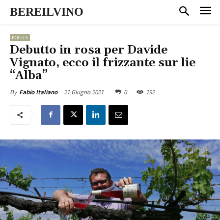
BEREILVINO
FOCUS
Debutto in rosa per Davide
Vignato, ecco il frizzante sur lie
“Alba”
21 Giugno 2021
0
192
By
Fabio Italiano