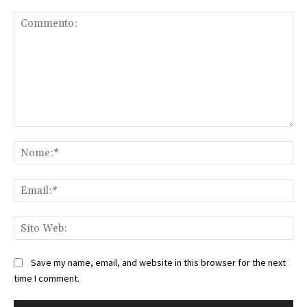
Commento:
No
Ema
Sit
We
Save my name, email, and website in this browser for the next
time I comment.