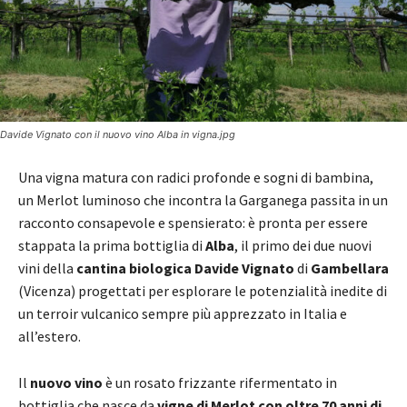
Davide Vignato con il nuovo vino Alba in vigna.jpg
Una vigna matura con radici profonde e sogni di bambina,
un Merlot luminoso che incontra la Garganega passita in un
racconto consapevole e spensierato: è pronta per essere
stappata la prima bottiglia di
Alba
, il primo dei due nuovi
vini della
cantina biologica Davide Vignato
di
Gambellara
(Vicenza) progettati per esplorare le potenzialità inedite di
un terroir vulcanico sempre più apprezzato in Italia e
all’estero.
Il
nuovo vino
è un rosato frizzante rifermentato in
bottiglia che nasce da
vigne di Merlot con oltre 70 anni di