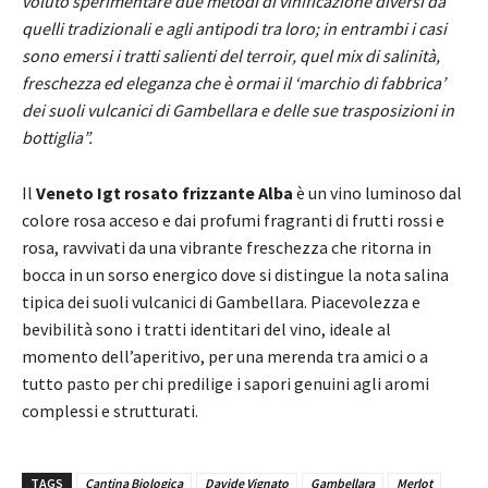
voluto sperimentare due metodi di vinificazione diversi da
quelli tradizionali e agli antipodi tra loro; in entrambi i casi
sono emersi i tratti salienti del terroir, quel mix di salinità,
freschezza ed eleganza che è ormai il ‘marchio di fabbrica’
dei suoli vulcanici di Gambellara e delle sue trasposizioni in
bottiglia”.
Il
Veneto Igt rosato frizzante Alba
è un vino luminoso dal
colore rosa acceso e dai profumi fragranti di frutti rossi e
rosa, ravvivati da una vibrante freschezza che ritorna in
bocca in un sorso energico dove si distingue la nota salina
tipica dei suoli vulcanici di Gambellara. Piacevolezza e
bevibilità sono i tratti identitari del vino, ideale al
momento dell’aperitivo, per una merenda tra amici o a
tutto pasto per chi predilige i sapori genuini agli aromi
complessi e strutturati.
TAGS
Cantina Biologica
Davide Vignato
Gambellara
Merlot