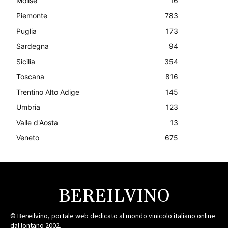
Molise
16
Piemonte
783
Puglia
173
Sardegna
94
Sicilia
354
Toscana
816
Trentino Alto Adige
145
Umbria
123
Valle d'Aosta
13
Veneto
675
BEREILVINO
© Bereilvino, portale web dedicato al mondo vinicolo italiano online
dal lontano 2002.