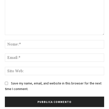
Commento:
No
Ema
Sit
We
Save my name, email, and website in this browser for the next
time I comment.