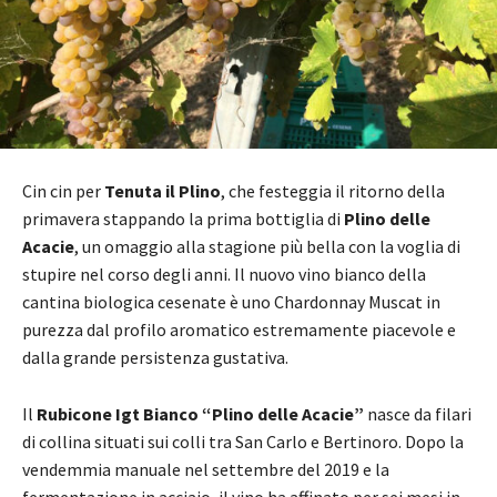
Cin cin per
Tenuta il Plino
, che festeggia il ritorno della
primavera stappando la prima bottiglia di
Plino delle
Acacie
, un omaggio alla stagione più bella con la voglia di
stupire nel corso degli anni. Il nuovo vino bianco della
cantina biologica cesenate è uno Chardonnay Muscat in
purezza dal profilo aromatico estremamente piacevole e
dalla grande persistenza gustativa.
Il
Rubicone Igt Bianco “Plino delle Acacie”
nasce da filari
di collina situati sui colli tra San Carlo e Bertinoro. Dopo la
vendemmia manuale nel settembre del 2019 e la
fermentazione in acciaio, il vino ha affinato per sei mesi in