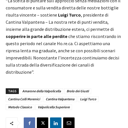
“La scelta di puntare sull’approccio senza mediazioni con il
consumatore e sulla vendita diretta delle nostre bottiglie
risulta vincente – sostiene
Luigi Turco
, presidente di
Cantina Valpantena – La nostra rete di punti vendita,
insieme alla grande distribuzione estera, ci permette di
sopperire in parte alle perdite
che stiamo riscontrando in
questo periodo nel canale Ho.re.ca. Ci aspettiamo una
ripresa lenta ma graduale, anche se con possibili scenari
imprevedibili. Nonostante l’incertezza continuiamo decisi
sulla strada della diversificazione dei canali di
distribuzione”.
TAGS
Amarone della Valpolicella
Brolo dei Giusti
Cantina Colli Morenici
Cantina Valpantena
Luigi Turco
Metodo Classico
Valpolicella Superiore