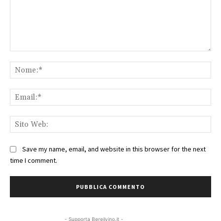
Commento:
No
Ema
Sit
We
Save my name, email, and website in this browser for the next
time I comment.
- Supporta Bereilvino.it -