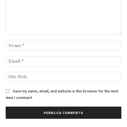
Commento:
No
Ema
Sit
We
Save my name, email, and website in this browser for the next
time I comment.