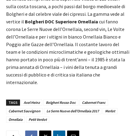
sulla costa toscana, a pochi passi dal borgo medioevale di
Bolgheri e dal celebre viale dei cipressi. La gamma vede al
vertice il
Bolgheri DOC Superiore Ornellaia
cui fanno
corona Le Serre Nuove dell’Ornellaia, second vin, Le Volte
dell’Ornellaia e per i vitigni in bianco Ornellaia Bianco e
Poggio alle Gazze dell’Ornellaia. Il costante lavoro del
team e le condizioni microclimatiche e geologiche ottimali
hanno portato in poco più di trent’anni – il 1985 è stata la
prima annata di Ornellaia – i vini della tenuta a grandi
successi di pubblico e di critica sia italiana che
internazionale.
TAGS
Axel Heinz
Bolgheri Rosso Doc
Cabernet Franc
Cabernet Sauvignon
Le Serre Nuove dell’Ornellaia 2017
Merlot
Ornellaia
Petit Verdot