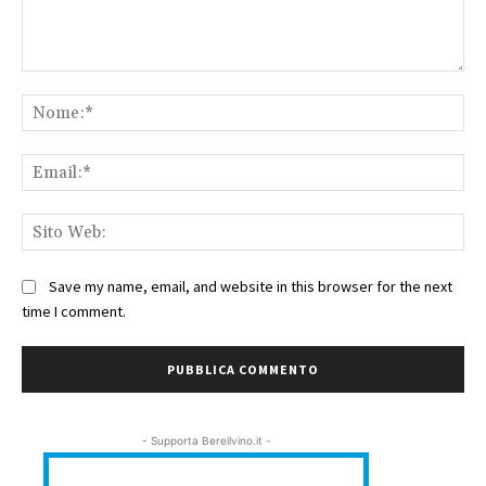
Commento:
No
Ema
Sit
We
Save my name, email, and website in this browser for the next
time I comment.
- Supporta Bereilvino.it -