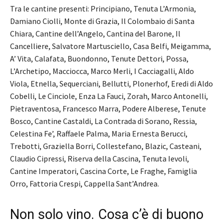
Tra le cantine presenti: Principiano, Tenuta L’Armonia,
Damiano Ciolli, Monte di Grazia, Il Colombaio di Santa
Chiara, Cantine dell’Angelo, Cantina del Barone, Il
Cancelliere, Salvatore Martusciello, Casa Belfi, Meigamma,
A’ Vita, Calafata, Buondonno, Tenute Dettori, Possa,
L’Archetipo, Macciocca, Marco Merli, I Cacciagalli, Aldo
Viola, Etnella, Sequerciani, Bellutti, Plonerhof, Eredi di Aldo
Cobelli, Le Cinciole, Enza La Fauci, Zorah, Marco Antonelli,
Pietraventosa, Francesco Marra, Podere Alberese, Tenute
Bosco, Cantine Castaldi, La Contrada di Sorano, Ressia,
Celestina Fe’, Raffaele Palma, Maria Ernesta Berucci,
Trebotti, Graziella Borri, Collestefano, Blazic, Casteani,
Claudio Cipressi, Riserva della Cascina, Tenuta Ievoli,
Cantine Imperatori, Cascina Corte, Le Fraghe, Famiglia
Orro, Fattoria Crespi, Cappella Sant’Andrea.
Non solo vino. Cosa c’è di buono