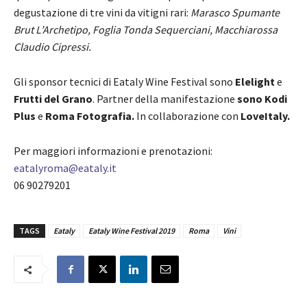
degustazione di tre vini da vitigni rari:
Marasco Spumante
Brut L’Archetipo, Foglia Tonda Sequerciani, Macchiarossa
Claudio Cipressi.
Gli sponsor tecnici di Eataly Wine Festival sono
Elelight
e
Frutti del Grano
. Partner della manifestazione
sono Kodi
Plus
e
Roma Fotografia.
In collaborazione con
LoveItaly.
Per maggiori informazioni e prenotazioni:
eatalyroma@eataly.it
06 90279201
TAGS
Eataly
Eataly Wine Festival 2019
Roma
Vini