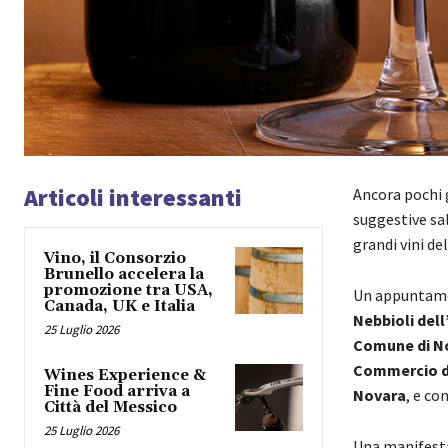
Articoli interessanti
Ancora pochi g
suggestive sa
grandi vini de
Vino, il Consorzio
Brunello accelera la
promozione tra USA,
Un appuntamen
Canada, UK e Italia
Nebbioli del
25 Luglio 2026
Comune di N
Commercio di 
Wines Experience &
Fine Food arriva a
Novara
, e co
Città del Messico
25 Luglio 2026
Una manifestaz