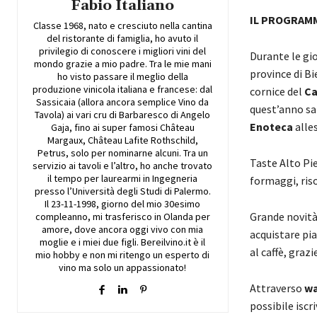
Fabio Italiano
IL PROGRAM
Classe 1968, nato e cresciuto nella cantina
del ristorante di famiglia, ho avuto il
privilegio di conoscere i migliori vini del
Durante le gi
mondo grazie a mio padre. Tra le mie mani
province di Bi
ho visto passare il meglio della
produzione vinicola italiana e francese: dal
cornice del
Ca
Sassicaia (allora ancora semplice Vino da
quest’anno sar
Tavola) ai vari cru di Barbaresco di Angelo
Enoteca
alles
Gaja, fino ai super famosi Château
Margaux, Château Lafite Rothschild,
Petrus, solo per nominarne alcuni. Tra un
Taste Alto Pie
servizio ai tavoli e l’altro, ho anche trovato
il tempo per laurearmi in Ingegneria
formaggi, riso
presso l’Università degli Studi di Palermo.
Il 23-11-1998, giorno del mio 30esimo
Grande novità
compleanno, mi trasferisco in Olanda per
amore, dove ancora oggi vivo con mia
acquistare pia
moglie e i miei due figli. Bereilvino.it è il
al caffè, graz
mio hobby e non mi ritengo un esperto di
vino ma solo un appassionato!
Attraverso
wa
possibile iscri