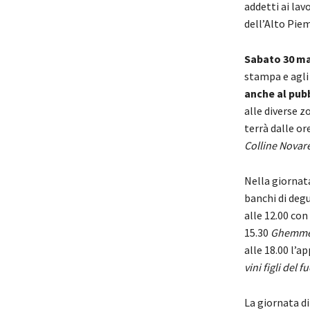
addetti ai lav
dell’Alto Piem
Sabato 30 m
stampa e agli
anche al pub
alle diverse z
terrà dalle or
Colline Novares
Nella giornat
banchi di degu
alle 12.00 con 
15.30
Ghemme, 
alle 18.00 l’a
vini figli del f
La giornata d