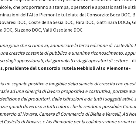
inicole, che proporranno a stampa, operatori e appassionati le ul
minazioni dell’Alto Piemonte tutelate dal Consorzio: Boca DOC, 
Novaresi DOC, Coste della Sesia DOC, Fara DOC, Gattinara DOCG,
 DOC, Sizzano DOC, Valli Ossolane DOC.
una gioia che si rinnova, annunciare la terza edizione di Taste Alto
 una crescita costante di pubblico e unanime riconoscimento, app
so dagli appassionati, dai giornalisti e dagli operatori di settore
– di
is
,
presidente del Consorzio Tutela Nebbioli Alto Piemonte
».
ia un segnale positivo e tangibile dello slancio di crescita che quest
razie ad una sinergia di lavoro propositiva e costruttiva, portata ava
dizione dai produttori, dalle istituzioni e da tutti i soggetti attivi,
azie quindi doveroso a tutti coloro che lo rendono possibile: Comu
ercio di Novara, Camera di Commercio di Biella e Vercelli, Atl No
 Castello di Novara, e Ais Piemonte per la collaborazione ormai co