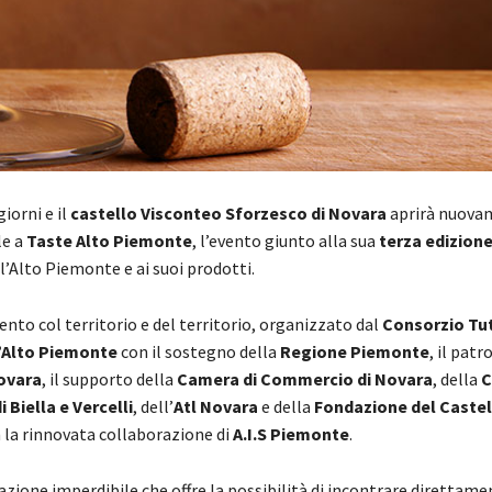
iorni e il
castello Visconteo Sforzesco di Novara
aprirà nuova
le a
Taste Alto Piemonte
, l’evento giunto alla sua
terza edizion
ll’Alto Piemonte e ai suoi prodotti.
to col territorio e del territorio, organizzato dal
Consorzio Tu
l’Alto Piemonte
con il sostegno della
Regione Piemonte
, il patr
ovara
, il supporto della
Camera di Commercio di Novara
, della
C
Biella e Vercelli
, dell’
Atl Novara
e della
Fondazione del Castel
n la rinnovata collaborazione di
A.I.S Piemonte
.
ione imperdibile che offre la possibilità di incontrare direttamen