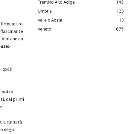
Trentino Alto Adige
145
Umbria
123
Valle d'Aosta
13
lle quattro
Veneto
675
affascinante
. Vini che da
pazio
i quali
o potrà
ti, dai primi
e.
 a cui sarà
co degli