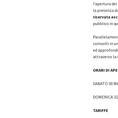
l’apertura de
la presenza d
riservata esc
pubblico in qu
Parallelamente
coinvolti in u
ed approfondi
attraverso la 
ORARI DI AP
SABATO 30 MAR
DOMENICA 31 M
TARIFFE