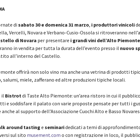
MA
ornate di
sabato 30 e domenica 31 marzo
,
i produttori vinicoli
de
ella, Vercelli, Novara e Verbano-Cusio-Ossola si ritroveranno nell’
stello di Novara
per presentare
i grandi vini dell’Alto Piemonte
anno in vendita per tutta la durata dell’evento presso il
nuovo s
tito all’interno del Castello.
monte offrirà non solo vino ma anche una vetrina di prodotti tipic
, salumi, miele, zafferano ed altre produzioni tipiche locali.
 il
Bistrot
di Taste Alto Piemonte: un’area ristoro in cui il pubblic
tti e soddisfare il palato con varie proposte pensate per tutti i gus
ie anche al supporto dell’Associazione Cuochi Alto e Basso Novares
lk around tasting
e
seminari
dedicati a temi di approfondimento,
versi sul sito
musement.com
o con registrazione in loco, il pubbli