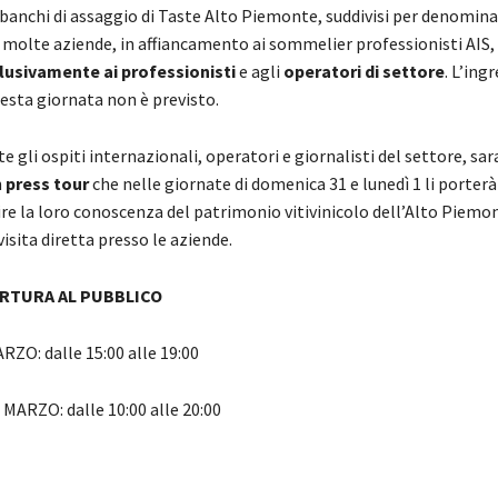
i banchi di assaggio di Taste Alto Piemonte, suddivisi per denomin
i molte aziende, in affiancamento ai sommelier professionisti AIS,
lusivamente ai professionisti
e agli
operatori di settore
. L’ing
esta giornata non è previsto.
 gli ospiti internazionali, operatori e giornalisti del settore, sa
n
press tour
che nelle giornate di domenica 31 e lunedì 1 li porterà
re la loro conoscenza del patrimonio vitivinicolo dell’Alto Piemo
visita diretta presso le aziende.
ERTURA AL PUBBLICO
ZO: dalle 15:00 alle 19:00
ARZO: dalle 10:00 alle 20:00