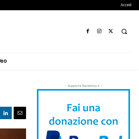
Accedi
RIO
- Supporta Bereilvino.it -