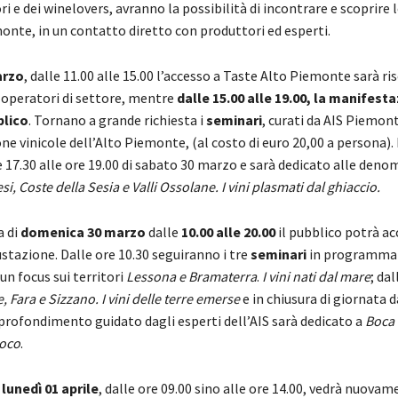
ori e dei winelovers, avranno la possibilità di incontrare e scoprire 
onte, in un contatto diretto con produttori ed esperti.
arzo
, dalle 11.00 alle 15.00 l’accesso a Taste Alto Piemonte sarà ri
 operatori di settore, mentre
dalle 15.00 alle 19.00, la manifest
blico
. Tornano a grande richiesta i
seminari
, curati da AIS Piemont
one vinicole dell’Alto Piemonte, (al costo di euro 20,00 a persona). 
e 17.30 alle ore 19.00 di sabato 30 marzo e sarà dedicato alle deno
i, Coste della Sesia e Valli Ossolane. I vini plasmati dal ghiaccio.
a di
domenica 30 marzo
dalle
10.00 alle 20.00
il pubblico potrà ac
stazione. Dalle ore 10.30 seguiranno i tre
seminari
in programma d
un focus sui territori
Lessona e Bramaterra
.
I vini nati dal mare
; dal
Fara e Sizzano. I vini delle terre emerse
e in chiusura di giornata d
pprofondimento guidato dagli esperti dell’AIS sarà dedicato a
Boca 
uoco
.
i
lunedì 01 aprile
, dalle ore 09.00 sino alle ore 14.00, vedrà nuova