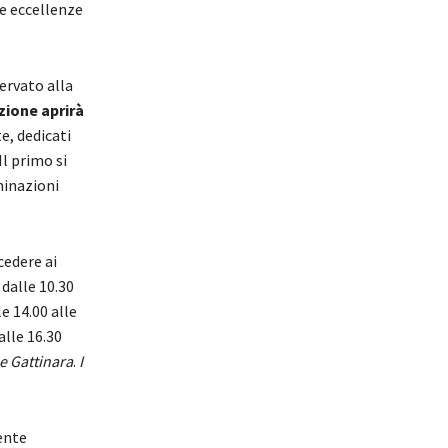
le eccellenze
servato alla
azione aprirà
e, dedicati
Il primo si
minazioni
cedere ai
alle 10.30
le 14.00 alle
alle 16.30
e Gattinara
.
I
mente