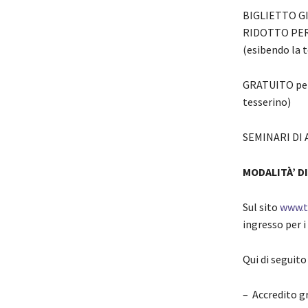
BIGLIETTO GI
RIDOTTO PER S
(esibendo la t
GRATUITO per o
tesserino)
SEMINARI DI
MODALITÀ’ D
Sul sito
www.t
ingresso per i
Qui di seguito 
– Accredito g