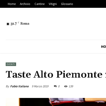
Home
Archivio
Cantine
Vitigni
Glossario
31.7
C
Roma
HO
EVENTI
Taste Alto Piemonte
By
Fabio Italiano
9 Marzo 2019
0
139