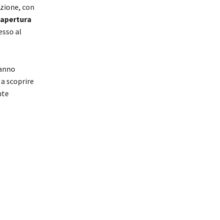
azione, con
apertura
resso al
ranno
 a scoprire
nte