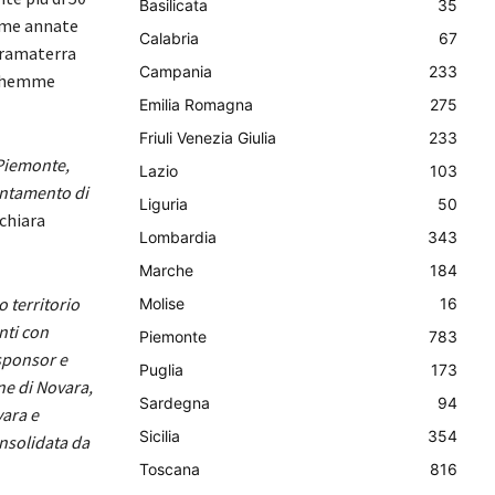
Basilicata
35
time annate
Calabria
67
Bramaterra
Campania
233
 Ghemme
Emilia Romagna
275
Friuli Venezia Giulia
233
 Piemonte,
Lazio
103
untamento di
Liguria
50
chiara
Lombardia
343
Marche
184
o territorio
Molise
16
nti con
Piemonte
783
 sponsor e
Puglia
173
ne di Novara,
Sardegna
94
vara e
Sicilia
354
nsolidata da
Toscana
816