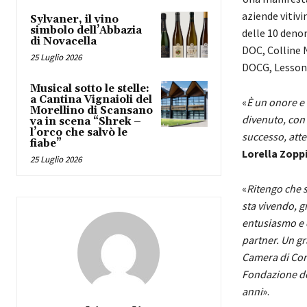
aziende vitiv
Sylvaner, il vino
simbolo dell’Abbazia
delle 10 deno
di Novacella
DOC, Colline 
25 Luglio 2026
DOCG, Lessona
Musical sotto le stelle:
a Cantina Vignaioli del
«
È un onore e 
Morellino di Scansano
divenuto, con
va in scena “Shrek –
l’orco che salvò le
successo, atte
fiabe”
Lorella Zopp
25 Luglio 2026
«
Ritengo che s
sta vivendo, g
entusiasmo e de
partner. Un gr
Camera di Comm
Fondazione del
anni
».