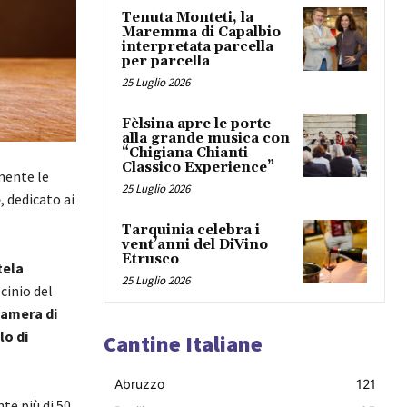
Tenuta Monteti, la
Maremma di Capalbio
interpretata parcella
per parcella
25 Luglio 2026
Fèlsina apre le porte
alla grande musica con
“Chigiana Chianti
Classico Experience”
mente le
25 Luglio 2026
e
, dedicato ai
Tarquinia celebra i
vent’anni del DiVino
Etrusco
tela
25 Luglio 2026
ocinio del
amera di
lo di
Cantine Italiane
Abruzzo
121
te più di 50