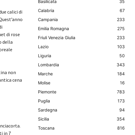
Basilicata
35
Calabria
67
ue calici di
 Quest’anno
Campania
233
di
Emilia Romagna
275
et di rose
Friuli Venezia Giulia
233
o della
Lazio
103
oreale
Liguria
50
Lombardia
343
tina non
Marche
184
antica cena
Molise
16
Piemonte
783
Puglia
173
Sardegna
94
Sicilia
354
anciacorta.
Toscana
816
i in 7