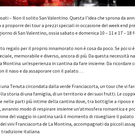
sati – Non il solito San Valentino. Questa l’idea che sprona da anni
 a proporre dei tour a prezzi speciali in occasione del week end p
giorno di San Valentino, ossia sabato e domenica 10 – 11 e 17 – 18 
sto regalo per il proprio innamorato non è cosa da poco. Se poi si è 
eciale, memorabile e diverso, ancora di più. Da questa necessità na
 Montina: un’esperienza in cantina da fare insieme. Da ricordare co
on il naso e da assaporare con il palato…
una Tenuta circondata dalla verde Franciacorta, un tour che vi far
a storia di una famiglia, di un territorio e dei suoi frutti. Le copp
elle parti più intime della cantina dove, tra bottiglie a riposo e 
e, avranno modo di respirare insieme un’atmosfera romantica e pr
rmine del viaggio in cantina sarà il momento di risvegliare il palato
dei vini Franciacorta de La Montina, accompagnati da piccoli assag
 tradizione italiana.