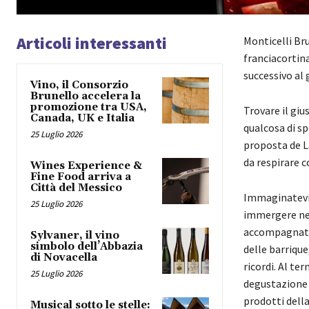
Articoli interessanti
Monticelli Bru
franciacortina
successivo al 
Vino, il Consorzio
Brunello accelera la
promozione tra USA,
Trovare il giu
Canada, UK e Italia
qualcosa di sp
25 Luglio 2026
proposta de La
da respirare c
Wines Experience &
Fine Food arriva a
Città del Messico
Immaginatevi 
25 Luglio 2026
immergere nell
accompagnate n
Sylvaner, il vino
simbolo dell’Abbazia
delle barriqu
di Novacella
ricordi. Al te
25 Luglio 2026
degustazione 
prodotti della
Musical sotto le stelle: