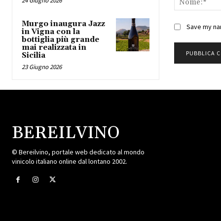
24 Giugno 2026
Murgo inaugura Jazz
Save my nam
in Vigna con la
bottiglia più grande
mai realizzata in
Sicilia
23 Giugno 2026
BEREILVINO
© Bereilvino, portale web dedicato al mondo
vinicolo italiano online dal lontano 2002.