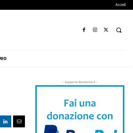
Accedi
RIO
- Supporta Bereilvino.it -