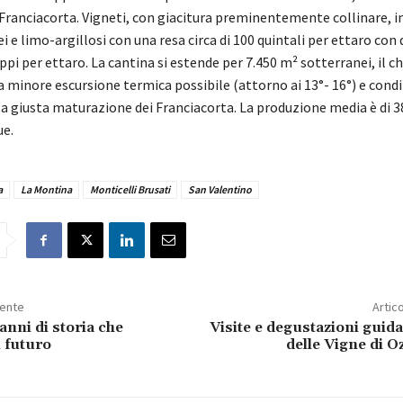
Franciacorta. Vigneti, con giacitura preminentemente collinare, i
ei e limo-argillosi con una resa circa di 100 quintali per ettaro con 
ppi per ettaro. La cantina si estende per 7.450 m² sotterranei, il c
a minore escursione termica possibile (attorno ai 13°- 16°) e cond
la giusta maturazione dei Franciacorta. La produzione media è di 3
ue.
a
La Montina
Monticelli Brusati
San Valentino
dente
Artic
anni di storia che
Visite e degustazioni guid
 futuro
delle Vigne di 