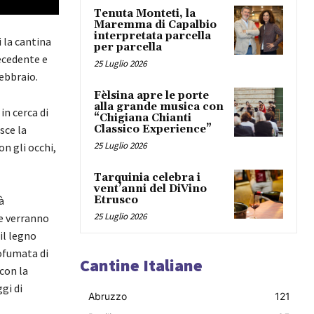
Tenuta Monteti, la
Maremma di Capalbio
interpretata parcella
 la cantina
per parcella
recedente e
25 Luglio 2026
febbraio.
Fèlsina apre le porte
alla grande musica con
in cerca di
“Chigiana Chianti
sce la
Classico Experience”
25 Luglio 2026
n gli occhi,
Tarquinia celebra i
vent’anni del DiVino
à
Etrusco
25 Luglio 2026
ie verranno
il legno
ofumata di
Cantine Italiane
 con la
gi di
Abruzzo
121