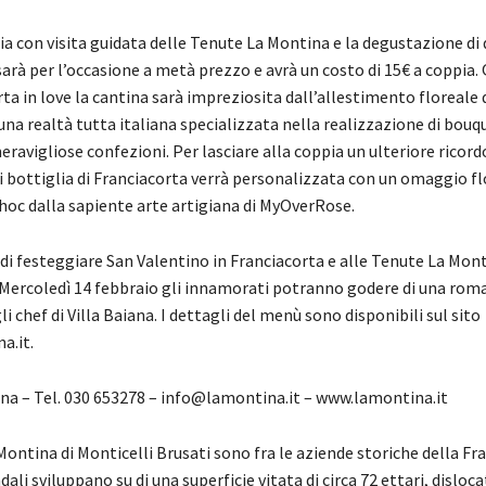
pia con visita guidata delle Tenute La Montina e la degustazione di d
arà per l’occasione a metà prezzo e avrà un costo di 15€ a coppia.
ta in love la cantina sarà impreziosita dall’allestimento floreale 
a realtà tutta italiana specializzata nella realizzazione di bouqu
eravigliose confezioni. Per lasciare alla coppia un ulteriore ricord
i bottiglia di Franciacorta verrà personalizzata con un omaggio fl
hoc dalla sapiente arte artigiana di MyOverRose.
 di festeggiare San Valentino in Franciacorta e alle Tenute La Mon
. Mercoledì 14 febbraio gli innamorati potranno godere di una rom
i chef di Villa Baiana. I dettagli del menù sono disponibili sul sito
a.it.
ina – Tel. 030 653278 – info@lamontina.it – www.lamontina.it
ontina di Monticelli Brusati sono fra le aziende storiche della Fr
ali sviluppano su di una superficie vitata di circa 72 ettari, dislocat