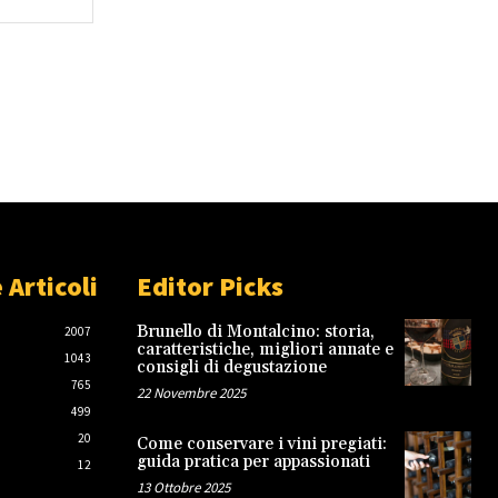
Web:
 Articoli
Editor Picks
Brunello di Montalcino: storia,
2007
caratteristiche, migliori annate e
1043
consigli di degustazione
765
22 Novembre 2025
499
20
Come conservare i vini pregiati:
guida pratica per appassionati
12
13 Ottobre 2025