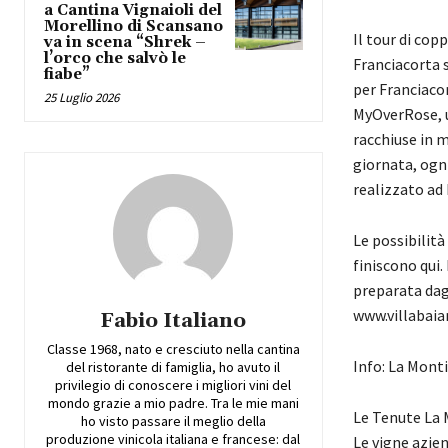
a Cantina Vignaioli del
Morellino di Scansano
Il tour di cop
va in scena “Shrek –
l’orco che salvò le
Franciacorta s
fiabe”
per Franciacor
25 Luglio 2026
MyOverRose, un
racchiuse in m
giornata, ogn
realizzato ad 
Le possibilità
finiscono qui
preparata dagl
www.villabaian
Fabio Italiano
Classe 1968, nato e cresciuto nella cantina
Info: La Mont
del ristorante di famiglia, ho avuto il
privilegio di conoscere i migliori vini del
mondo grazie a mio padre. Tra le mie mani
Le Tenute La M
ho visto passare il meglio della
produzione vinicola italiana e francese: dal
Le vigne aziend