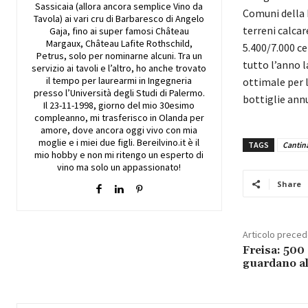
Sassicaia (allora ancora semplice Vino da
Comuni della 
Tavola) ai vari cru di Barbaresco di Angelo
terreni calcar
Gaja, fino ai super famosi Château
Margaux, Château Lafite Rothschild,
5.400/7.000 ce
Petrus, solo per nominarne alcuni. Tra un
tutto l’anno l
servizio ai tavoli e l’altro, ho anche trovato
il tempo per laurearmi in Ingegneria
ottimale per 
presso l’Università degli Studi di Palermo.
bottiglie ann
Il 23-11-1998, giorno del mio 30esimo
compleanno, mi trasferisco in Olanda per
amore, dove ancora oggi vivo con mia
moglie e i miei due figli. Bereilvino.it è il
TAGS
Cantin
mio hobby e non mi ritengo un esperto di
vino ma solo un appassionato!
Share
Articolo prece
Freisa: 500 
guardano al