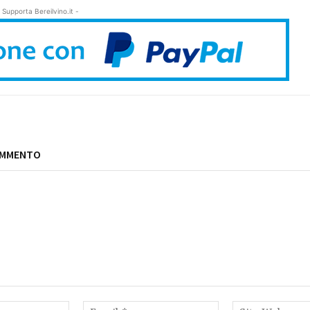
 Supporta Bereilvino.it -
OMMENTO
Nome:*
Email:*