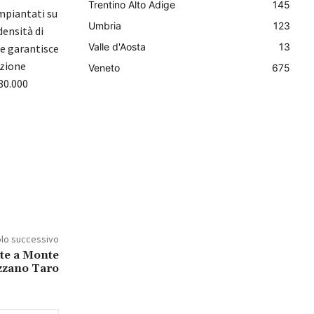
Trentino Alto Adige
145
mpiantati su
Umbria
123
densità di
Valle d'Aosta
13
he garantisce
izione
Veneto
675
80.000
olo successivo
ate a Monte
Ozzano Taro