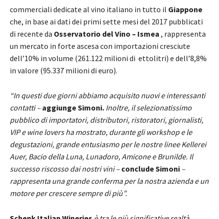
commerciali dedicate al vino italiano in tutto il
Giappone
che, in base ai dati dei primi sette mesi del 2017 pubblicati
di recente da
Osservatorio del Vino – Ismea
, rappresenta
un mercato in forte ascesa con importazioni cresciute
dell’10% in volume (261.122 milioni di ettolitri) e dell’8,8%
in valore (95.337 milioni di euro).
“In questi due giorni abbiamo acquisito nuovi e interessanti
contatti –
aggiunge Simoni.
Inoltre, il selezionatissimo
pubblico di importatori, distributori, ristoratori, giornalisti,
VIP e wine lovers ha mostrato, durante gli workshop e le
degustazioni, grande entusiasmo per le nostre linee Kellerei
Auer, Bacio della Luna, Lunadoro, Amicone e Brunilde. Il
successo riscosso dai nostri vini –
conclude Simoni
–
rappresenta una grande conferma per la nostra azienda e un
motore per crescere sempre di più”.
Schenk Italian Wineries
è tra le più significative realtà