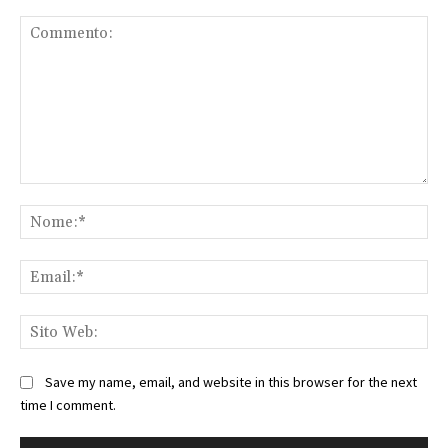
Commento:
No
Ema
Sit
We
Save my name, email, and website in this browser for the next
time I comment.