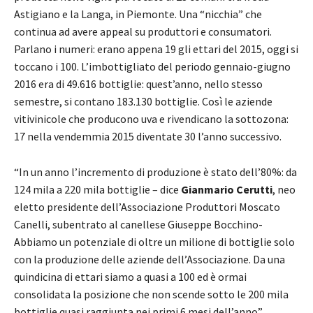
Astigiano e la Langa, in Piemonte. Una “nicchia” che
continua ad avere appeal su produttori e consumatori.
Parlano i numeri: erano appena 19 gli ettari del 2015, oggi si
toccano i 100. L’imbottigliato del periodo gennaio-giugno
2016 era di 49.616 bottiglie: quest’anno, nello stesso
semestre, si contano 183.130 bottiglie. Così le aziende
vitivinicole che producono uva e rivendicano la sottozona:
17 nella vendemmia 2015 diventate 30 l’anno successivo.
“In un anno l’incremento di produzione è stato dell’80%: da
124 mila a 220 mila bottiglie – dice
Gianmario Cerutti
, neo
eletto presidente dell’Associazione Produttori Moscato
Canelli, subentrato al canellese Giuseppe Bocchino-
Abbiamo un potenziale di oltre un milione di bottiglie solo
con la produzione delle aziende dell’Associazione. Da una
quindicina di ettari siamo a quasi a 100 ed è ormai
consolidata la posizione che non scende sotto le 200 mila
bottiglie quasi raggiunta nei primi 6 mesi dell’anno”.