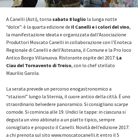
A Canelli (Asti), torna
sabato 8 luglio
la lunga notte
“dolce”: è la quarta edizione de
Il Canelli e i colori del vino
,
la manifestazione ideata e organizzata dall’Associazione
Produttori Moscato Canelli in collaborazione con l’Enoteca
Regionale di Canelli e dell’Astesana, il Comune e la Pro loco
Antico Borgo Villanuova. Ristorante ospite del 2017:
La
Ciau del Tornavento di Treiso
, con lo chef stellato
Maurilio Garola.
La serata prevede un percorso enogastronomico a
“stazioni” lungo la Sternia, il cuore antico della città. È uno
straordinario belvedere panoramico. Si consigliano scarpe
comode. Si comincia alle 19. Undici le tappe: in ciascuna si
degusta un vino abbinato a un piatto tipico, sempre
consigliato e proposto il Canelli. Novità dell’edizione 2017:
a chi prenota sul sito www.moscatocanelli.it entro il 5