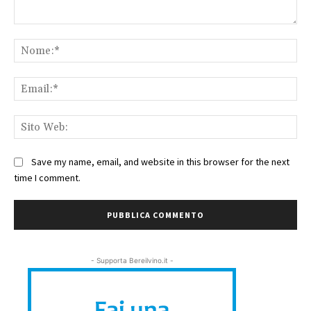
Commento:
No
Ema
Sit
We
Save my name, email, and website in this browser for the next
time I comment.
- Supporta Bereilvino.it -