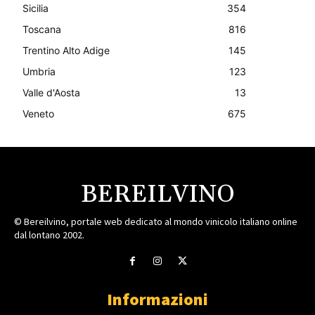
Sicilia
354
Toscana
816
Trentino Alto Adige
145
Umbria
123
Valle d'Aosta
13
Veneto
675
BEREILVINO
© Bereilvino, portale web dedicato al mondo vinicolo italiano online
dal lontano 2002.
Informazioni