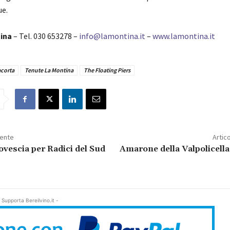
ue.
ina
– Tel. 030 653278 –
info@lamontina.it
–
www.lamontina.it
acorta
Tenute La Montina
The Floating Piers
dente
Artic
ovescia per Radici del Sud
Amarone della Valpolicell
 Supporta Bereilvino.it -