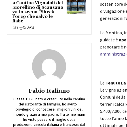
a Cantina Vignaioli del
sostenitore de
Morellino di Scansano
divulgazione e
va in scena “Shrek –
l’orco che salvò le
generazioni f
fiabe”
25 Luglio 2026
La Montina, in
guidate è
aper
prenotare è ne
amministrazi
Le
Tenute La
Le vigne aziend
Fabio Italiano
Comuni della 
Classe 1968, nato e cresciuto nella cantina
terreni calcar
del ristorante di famiglia, ho avuto il
privilegio di conoscere i migliori vini del
5.400/7.000 ce
mondo grazie a mio padre. Tra le mie mani
tutto l’anno l
ho visto passare il meglio della
produzione vinicola italiana e francese: dal
ottimale per 