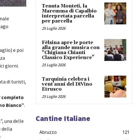
Tenuta Monteti, la
Maremma di Capalbio
interpretata parcella
onale
per parcella
 lago
25 Luglio 2026
Fèlsina apre le porte
alla grande musica con
glio) e poi
“Chigiana Chianti
nza
Classico Experience”
25 Luglio 2026
ci giorni.
Tarquinia celebra i
a di turisti,
vent’anni del DiVino
Etrusco
25 Luglio 2026
r completo
emo Bianco”
.
Cantine Italiane
”, una delle
 della
Abruzzo
121
e