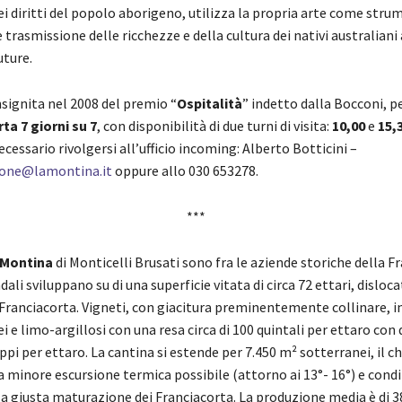
i diritti del popolo aborigeno, utilizza la propria arte come stru
 trasmissione delle ricchezze e della cultura dei nativi australiani 
uture.
signita nel 2008 del premio “
Ospitalità
” indetto dalla Bocconi, pe
ta 7 giorni su 7
, con disponibilità di due turni di visita:
10,00
e
15,
cessario rivolgersi all’ufficio incoming: Alberto Botticini –
one@lamontina.it
oppure allo 030 653278.
***
 Montina
di Monticelli Brusati sono fra le aziende storiche della F
ali sviluppano su di una superficie vitata di circa 72 ettari, dislocat
Franciacorta. Vigneti, con giacitura preminentemente collinare, i
ei e limo-argillosi con una resa circa di 100 quintali per ettaro con 
ppi per ettaro. La cantina si estende per 7.450 m² sotterranei, il c
a minore escursione termica possibile (attorno ai 13°- 16°) e cond
la giusta maturazione dei Franciacorta. La produzione media è di 3