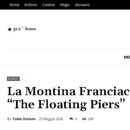
Home
Archivio
Cantine
Vitigni
Glossario
31.2
C
Roma
HO
EVENTI
La Montina Franciaco
“The Floating Piers”
By
Fabio Italiano
23 Maggio 2016
0
208