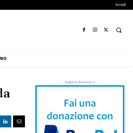
Accedi
RIO
- Supporta Bereilvino.it -
da