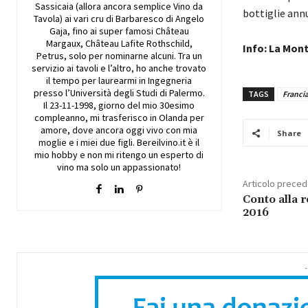
Sassicaia (allora ancora semplice Vino da
bottiglie ann
Tavola) ai vari cru di Barbaresco di Angelo
Gaja, fino ai super famosi Château
Margaux, Château Lafite Rothschild,
Info:
La
Mont
Petrus, solo per nominarne alcuni. Tra un
servizio ai tavoli e l’altro, ho anche trovato
il tempo per laurearmi in Ingegneria
presso l’Università degli Studi di Palermo.
TAGS
Franci
Il 23-11-1998, giorno del mio 30esimo
compleanno, mi trasferisco in Olanda per
amore, dove ancora oggi vivo con mia
Share
moglie e i miei due figli. Bereilvino.it è il
mio hobby e non mi ritengo un esperto di
vino ma solo un appassionato!
Articolo prece
Conto alla r
2016
-