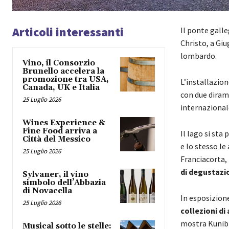
Articoli interessanti
Il ponte galle
Christo, a Giu
lombardo.
Vino, il Consorzio
Brunello accelera la
promozione tra USA,
L’installazion
Canada, UK e Italia
con due dirama
25 Luglio 2026
internazionale,
Wines Experience &
Fine Food arriva a
Il lago si sta
Città del Messico
e lo stesso le
25 Luglio 2026
Franciacorta, 
di degustazi
Sylvaner, il vino
simbolo dell’Abbazia
di Novacella
In esposizione
25 Luglio 2026
collezioni di
mostra Kunibi
Musical sotto le stelle: