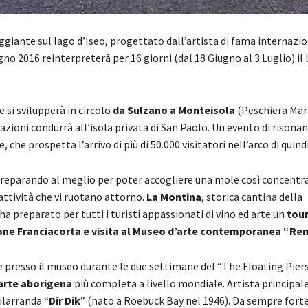
ggiante sul lago d’Iseo, progettato dall’artista di fama internazi
gno 2016 reinterpreterà per 16 giorni (dal 18 Giugno al 3 Luglio) il
e si svilupperà in circolo
da Sulzano a Monteisola
(Peschiera Mara
zioni condurrà all’isola privata di San Paolo. Un evento di risona
 che prospetta l’arrivo di più di 50.000 visitatori nell’arco di quindi
 preparando al meglio per poter accogliere una mole così concentrat
 attività che vi ruotano attorno.
La Montina
, storica cantina della
ha preparato per tutti i turisti appassionati di vino ed arte un
tou
one Franciacorta e visita al Museo d’arte contemporanea “R
 presso il museo durante le due settimane del “The Floating Piers
 arte aborigena
più completa a livello mondiale. Artista principale
larranda “
Dir Dik
” (nato a Roebuck Bay nel 1946). Da sempre fort