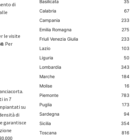
Basilicata
35
mento di
Calabria
67
alle
Campania
233
Emilia Romagna
275
r le visite
Friuli Venezia Giulia
233
30
. Per
Lazio
103
Liguria
50
Lombardia
343
Marche
184
Molise
16
ranciacorta.
Piemonte
783
i in 7
Puglia
173
mpiantati su
Sardegna
94
densità di
he garantisce
Sicilia
354
izione
Toscana
816
80.000