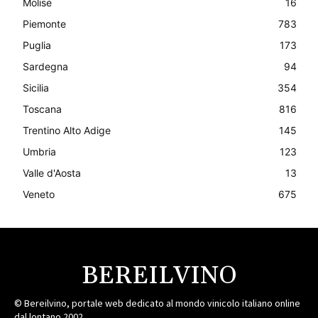
Molise
16
Piemonte
783
Puglia
173
Sardegna
94
Sicilia
354
Toscana
816
Trentino Alto Adige
145
Umbria
123
Valle d'Aosta
13
Veneto
675
BEREILVINO
© Bereilvino, portale web dedicato al mondo vinicolo italiano online
dal lontano 2002.