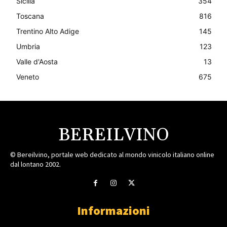
Sicilia
354
Toscana
816
Trentino Alto Adige
145
Umbria
123
Valle d'Aosta
13
Veneto
675
BEREILVINO
© Bereilvino, portale web dedicato al mondo vinicolo italiano online
dal lontano 2002.
Informazioni