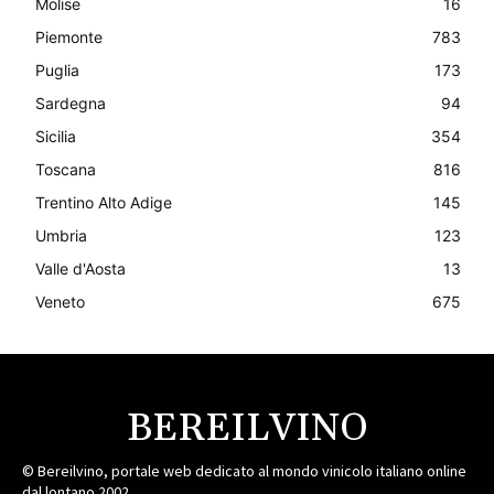
Molise
16
Piemonte
783
Puglia
173
Sardegna
94
Sicilia
354
Toscana
816
Trentino Alto Adige
145
Umbria
123
Valle d'Aosta
13
Veneto
675
BEREILVINO
© Bereilvino, portale web dedicato al mondo vinicolo italiano online
dal lontano 2002.