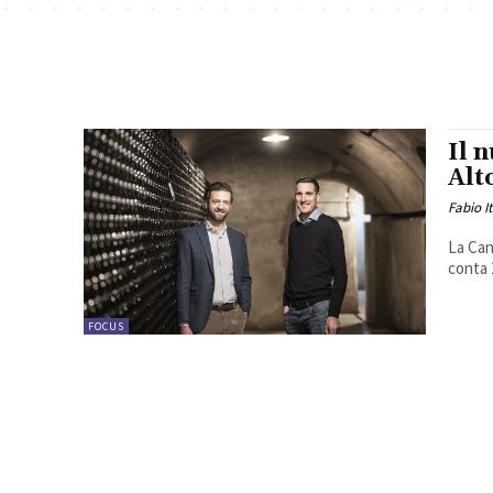
Il 
Alt
Fabio I
La Can
conta 2
FOCUS