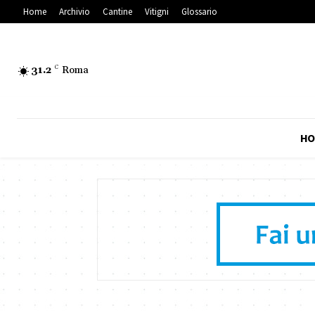
Home
Archivio
Cantine
Vitigni
Glossario
31.2
C
Roma
HO