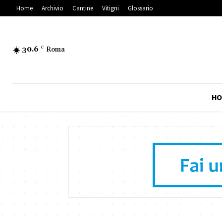
Home
Archivio
Cantine
Vitigni
Glossario
30.6
C
Roma
HO