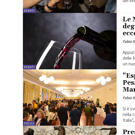
del Vin
EVENTI
Le 
deg
ecc
Fabio I
Appunt
delle 
un nuo
EVENTI
“Es
Pes
Ma
Fabio I
Si è s
nella 
Italia”,.
FOCUS
Pre