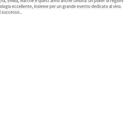
a, Emilia, Marche e quest’anno anche Umbria: un poker di regioni
nologia eccellente, insieme per un grande evento dedicato al vino.
l successo...