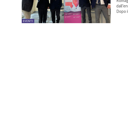
Romagn
dall’e
Dopo i
EVENTI