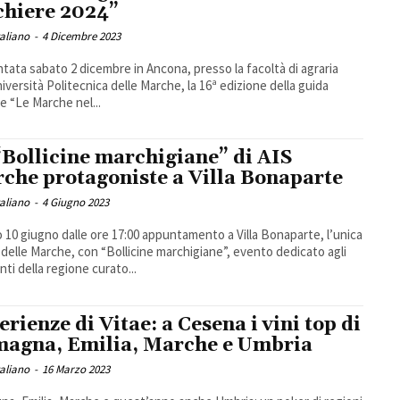
chiere 2024”
taliano
-
4 Dicembre 2023
tata sabato 2 dicembre in Ancona, presso la facoltà di agraria
niversità Politecnica delle Marche, la 16ª edizione della guida
ue “Le Marche nel...
“Bollicine marchigiane” di AIS
che protagoniste a Villa Bonaparte
taliano
-
4 Giugno 2023
 10 giugno dalle ore 17:00 appuntamento a Villa Bonaparte, l’unica
 delle Marche, con “Bollicine marchigiane”, evento dedicato agli
ti della regione curato...
erienze di Vitae: a Cesena i vini top di
agna, Emilia, Marche e Umbria
taliano
-
16 Marzo 2023