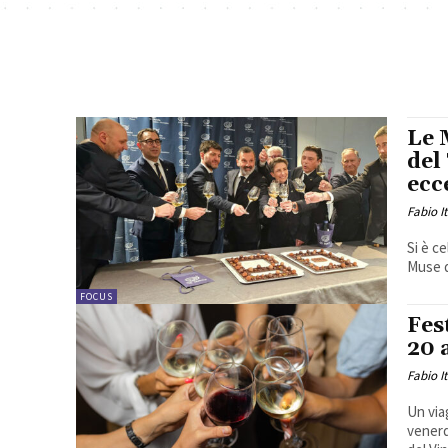
Le 
del
ecc
Fabio I
Si è c
Muse d
FOCUS
Fes
20 
Fabio I
Un via
venerd