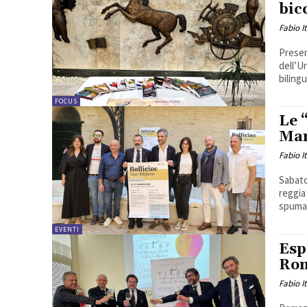
bic
Fabio I
Presen
dell’U
biling
FOCUS
Le 
Mar
Fabio I
Sabato
reggia
spuman
EVENTI
Esp
Rom
Fabio I