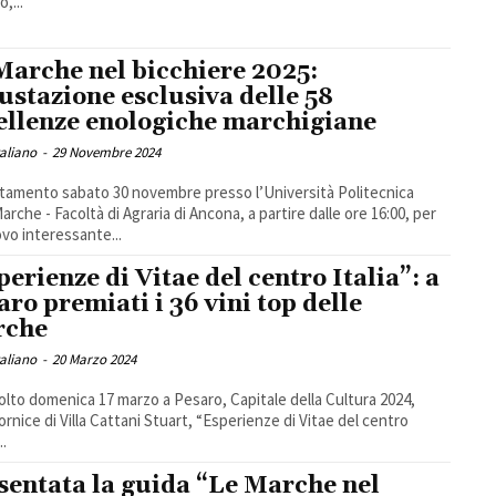
o,...
Marche nel bicchiere 2025:
ustazione esclusiva delle 58
ellenze enologiche marchigiane
taliano
-
29 Novembre 2024
amento sabato 30 novembre presso l’Università Politecnica
Marche - Facoltà di Agraria di Ancona, a partire dalle ore 16:00, per
vo interessante...
perienze di Vitae del centro Italia”: a
aro premiati i 36 vini top delle
rche
taliano
-
20 Marzo 2024
volto domenica 17 marzo a Pesaro, Capitale della Cultura 2024,
cornice di Villa Cattani Stuart, “Esperienze di Vitae del centro
..
sentata la guida “Le Marche nel