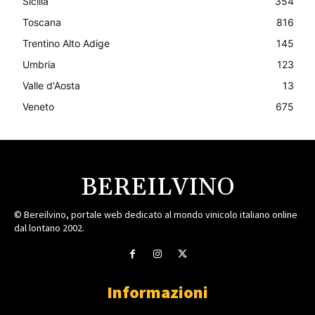
Sicilia
354
Toscana
816
Trentino Alto Adige
145
Umbria
123
Valle d'Aosta
13
Veneto
675
BEREILVINO
© Bereilvino, portale web dedicato al mondo vinicolo italiano online
dal lontano 2002.
Informazioni