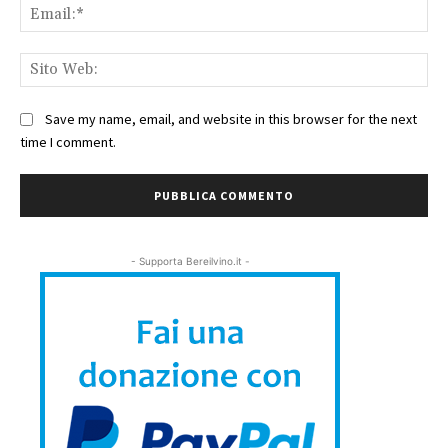
Ema
Sit
We
Save my name, email, and website in this browser for the next
time I comment.
- Supporta Bereilvino.it -