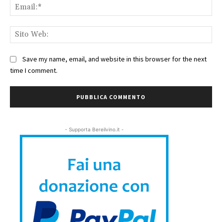
Ema
Sit
We
Save my name, email, and website in this browser for the next
time I comment.
- Supporta Bereilvino.it -