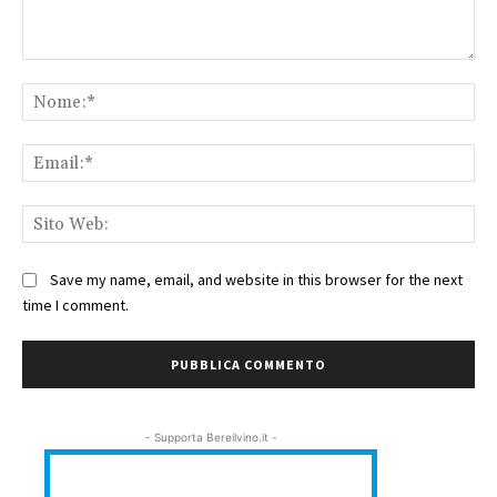
Commento:
No
Ema
Sit
We
Save my name, email, and website in this browser for the next
time I comment.
- Supporta Bereilvino.it -