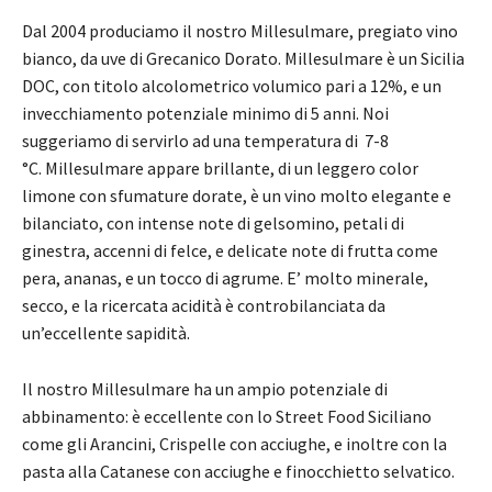
Dal 2004 produciamo il nostro Millesulmare, pregiato vino
bianco, da uve di Grecanico Dorato. Millesulmare è un Sicilia
DOC, con titolo alcolometrico volumico pari a 12%, e un
invecchiamento potenziale minimo di 5 anni. Noi
suggeriamo di servirlo ad una temperatura di 7-8
°C. Millesulmare appare brillante, di un leggero color
limone con sfumature dorate, è un vino molto elegante e
bilanciato, con intense note di gelsomino, petali di
ginestra, accenni di felce, e delicate note di frutta come
pera, ananas, e un tocco di agrume. E’ molto minerale,
secco, e la ricercata acidità è controbilanciata da
un’eccellente sapidità.
Il nostro Millesulmare ha un ampio potenziale di
abbinamento: è eccellente con lo Street Food Siciliano
come gli Arancini, Crispelle con acciughe, e inoltre con la
pasta alla Catanese con acciughe e finocchietto selvatico.