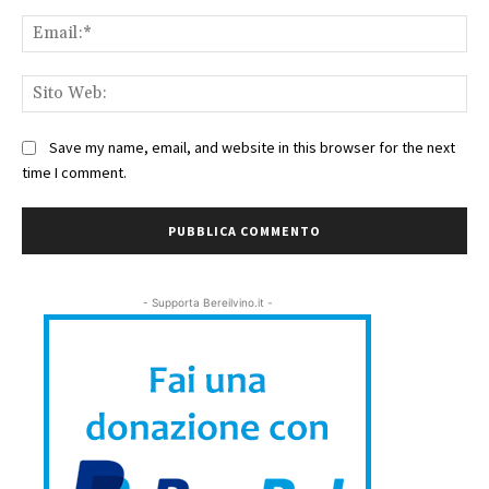
Ema
Sit
We
Save my name, email, and website in this browser for the next
time I comment.
- Supporta Bereilvino.it -