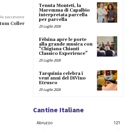
Tenuta Monteti, la
Maremma di Capalbio
interpretata parcella
olo successivo
per parcella
atum Coller
25 Luglio 2026
Fèlsina apre le porte
alla grande musica con
“Chigiana Chianti
Classico Experience”
25 Luglio 2026
Tarquinia celebra i
vent’anni del DiVino
Etrusco
25 Luglio 2026
Cantine Italiane
Abruzzo
121