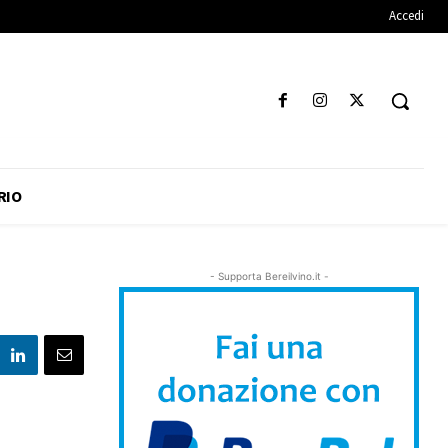
Accedi
RIO
- Supporta Bereilvino.it -