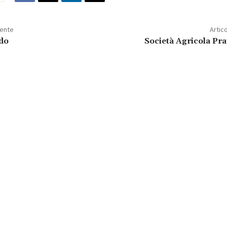
dente
Artic
do
Società Agricola Pr