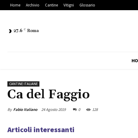
Home
Archivio
Cantine
Vitigni
Glossario
27.6
C
Roma
HO
CANTINE ITALIANE
Ca del Faggio
By
Fabio Italiano
24 Agosto 2019
0
128
Articoli interessanti