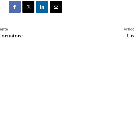
dente
Artic
Tornatore
Ur