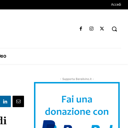
Accedi
RIO
- Supporta Bereilvino.it -
di