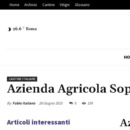
Home
Archivio
Cantine
Vitigni
Glossario
26.6
C
Roma
HO
CANTINE ITALIANE
Azienda Agricola So
By
Fabio Italiano
28 Giugno 2015
0
159
A
Articoli interessanti