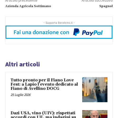
Articolo precedente
Articolo successivo
Azienda Agricola Sottimano
Spagnol
- Supporta Bereilvino.it -
Altri articoli
Tutto pronto per il Fiano Love
Fest: a Lapio l’evento dedicato al
Fiano di Avellino DOCG
25 Luglio 2026
Dazi USA, vino (UIV): rispettati
accordi con UE, ma indagini su