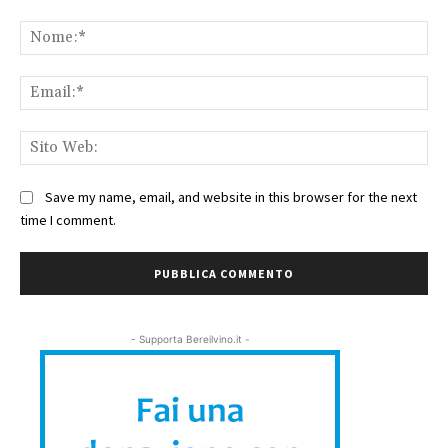
Commento:
No
Ema
Sit
We
Save my name, email, and website in this browser for the next
time I comment.
- Supporta Bereilvino.it -