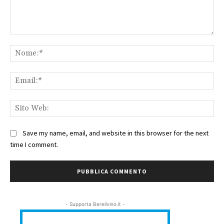
Commento:
No
Ema
Sit
We
Save my name, email, and website in this browser for the next
time I comment.
- Supporta Bereilvino.it -