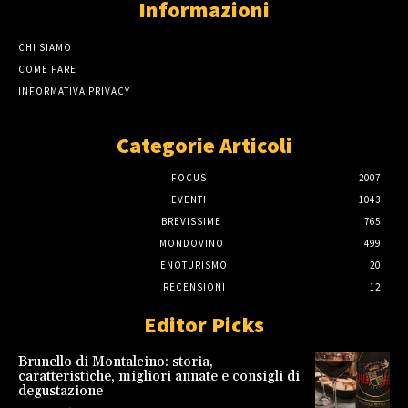
Informazioni
CHI SIAMO
COME FARE
INFORMATIVA PRIVACY
Categorie Articoli
FOCUS
2007
EVENTI
1043
BREVISSIME
765
MONDOVINO
499
ENOTURISMO
20
RECENSIONI
12
Editor Picks
Brunello di Montalcino: storia,
caratteristiche, migliori annate e consigli di
degustazione