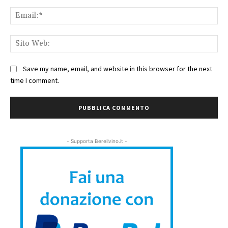
Ema
Sit
We
Save my name, email, and website in this browser for the next
time I comment.
- Supporta Bereilvino.it -