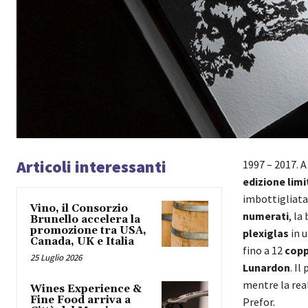
Articoli interessanti
1997 – 2017. A
edizione limi
imbottigliata
Vino, il Consorzio
numerati
, la
Brunello accelera la
promozione tra USA,
plexiglas
in u
Canada, UK e Italia
fino a 12
copp
25 Luglio 2026
Lunardon
. Il
mentre la real
Wines Experience &
Fine Food arriva a
Prefor.