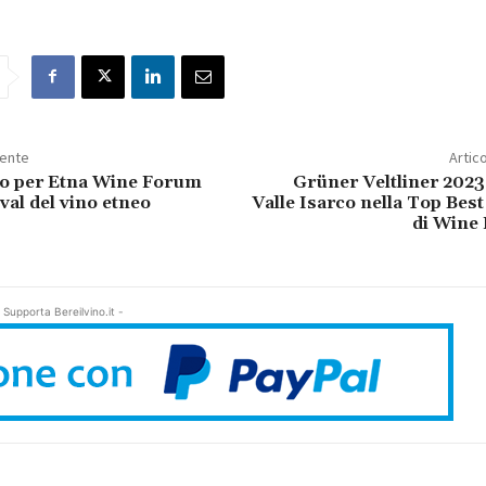
dente
Artic
to per Etna Wine Forum
Grüner Veltliner 2023
ival del vino etneo
Valle Isarco nella Top Bes
di Wine 
 Supporta Bereilvino.it -