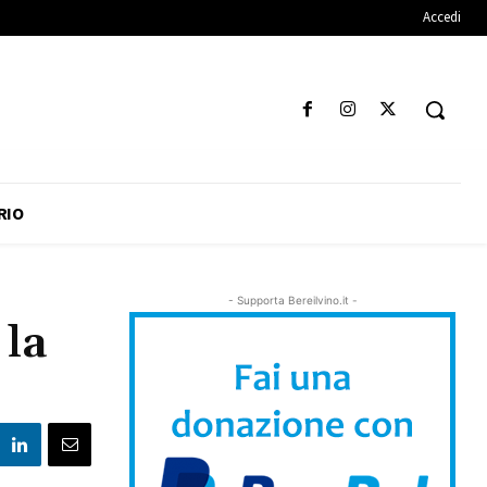
Accedi
RIO
- Supporta Bereilvino.it -
 la