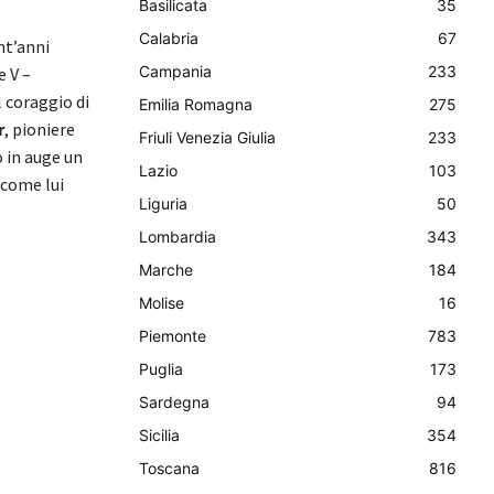
Basilicata
35
Calabria
67
nt’anni
Campania
233
e V –
l coraggio di
Emilia Romagna
275
r
, pioniere
Friuli Venezia Giulia
233
o in auge un
Lazio
103
 come lui
Liguria
50
Lombardia
343
Marche
184
Molise
16
Piemonte
783
Puglia
173
Sardegna
94
Sicilia
354
Toscana
816