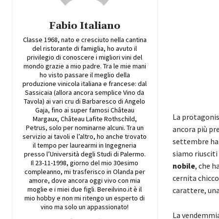
Fabio Italiano
Classe 1968, nato e cresciuto nella cantina
del ristorante di famiglia, ho avuto il
privilegio di conoscere i migliori vini del
mondo grazie a mio padre. Tra le mie mani
ho visto passare il meglio della
produzione vinicola italiana e francese: dal
Sassicaia (allora ancora semplice Vino da
Tavola) ai vari cru di Barbaresco di Angelo
Gaja, fino ai super famosi Château
La protagonis
Margaux, Château Lafite Rothschild,
Petrus, solo per nominarne alcuni. Tra un
ancora più pre
servizio ai tavoli e l’altro, ho anche trovato
settembre han
il tempo per laurearmi in Ingegneria
siamo riusciti
presso l’Università degli Studi di Palermo.
Il 23-11-1998, giorno del mio 30esimo
nobile
, che h
compleanno, mi trasferisco in Olanda per
cernita chicc
amore, dove ancora oggi vivo con mia
moglie e i miei due figli. Bereilvino.it è il
carattere, una
mio hobby e non mi ritengo un esperto di
vino ma solo un appassionato!
La vendemmia 