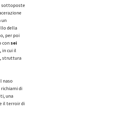
e sottoposte
acerazione
n un
llo della
o, per poi
o con
sei
n cui il
, struttura
Al naso
richiami di
ti, una
il terroir di