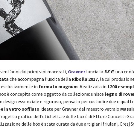
 vent’anni dai primi vini macerati,
Gravner
lancia la
XX G
, una conf
tata
che accompagna l’uscita della
Ribolla 2017
, la cui produzion
 esclusivamente in
formato magnum
. Realizzata in
1200 esempl
 box è concepita come oggetto da collezione: unisce
legno di rove
n design essenziale e rigoroso, pensato per custodire due o quat
e in vetro soffiato
ideate per Gravner dal maestro vetraio
Mass
 progetto grafico dell’etichetta e delle box è di Ettore Concetti Gr
izzazione delle box è stata curata da due artigiani friulani, Cresj S