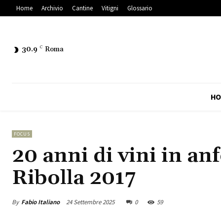
Home
Archivio
Cantine
Vitigni
Glossario
30.9
C
Roma
HO
FOCUS
20 anni di vini in an
Ribolla 2017
By
Fabio Italiano
24 Settembre 2025
0
59