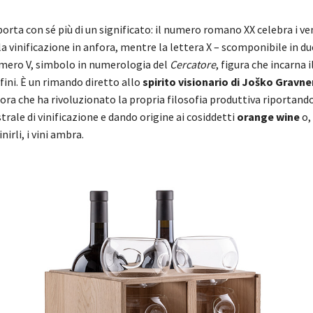
orta con sé più di un significato: il numero romano XX celebra i ve
lla vinificazione in anfora, mentre la lettera X – scomponibile in du
umero V, simbolo in numerologia del
Cercatore
, figura che incarna i
fini. È un rimando diretto allo
spirito visionario di Joško Gravne
fora che ha rivoluzionato la propria filosofia produttiva riportand
ale di vinificazione e dando origine ai cosiddetti
orange wine
o,
nirli, i vini ambra.