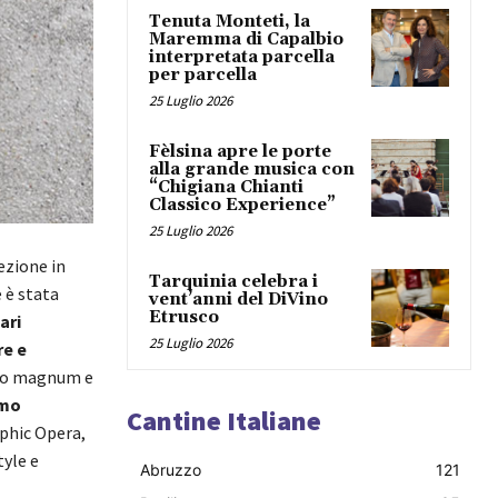
Tenuta Monteti, la
Maremma di Capalbio
interpretata parcella
per parcella
25 Luglio 2026
Fèlsina apre le porte
alla grande musica con
“Chigiana Chianti
Classico Experience”
25 Luglio 2026
ezione in
Tarquinia celebra i
e è stata
vent’anni del DiVino
Etrusco
ari
25 Luglio 2026
re e
tro magnum e
imo
Cantine Italiane
aphic Opera,
tyle e
Abruzzo
121