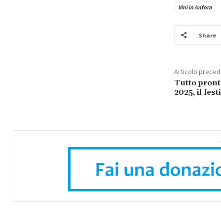
Vini in Anfora
Share
Articolo prece
Tutto pron
2025, il fest
-