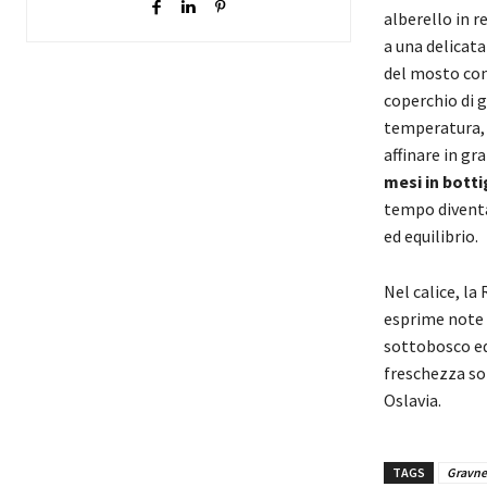
alberello in 
a una delicata
del mosto con
coperchio di 
temperatura, r
affinare in gr
mesi in botti
tempo diventa
ed equilibrio.
Nel calice, la
esprime note c
sottobosco ed
freschezza sor
Oslavia.
TAGS
Gravne