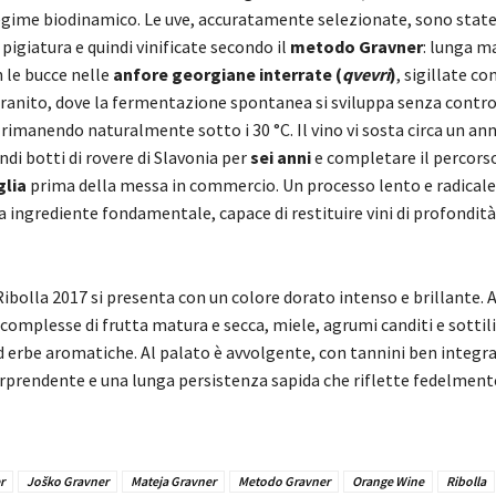
regime biodinamico. Le uve, accuratamente selezionate, sono stat
 pigiatura e quindi vinificate secondo il
metodo Gravner
: lunga m
 le bucce nelle
anfore georgiane interrate (
qvevri
)
, sigillate co
granito, dove la fermentazione spontanea si sviluppa senza contro
imanendo naturalmente sotto i 30 °C. Il vino vi sosta circa un ann
andi botti di rovere di Slavonia per
sei anni
e completare il percors
glia
prima della messa in commercio. Un processo lento e radicale, i
 ingrediente fondamentale, capace di restituire vini di profondità
 Ribolla 2017 si presenta con un colore dorato intenso e brillante. 
omplesse di frutta matura e secca, miele, agrumi canditi e sottili 
 erbe aromatiche. Al palato è avvolgente, con tannini ben integra
prendente e una lunga persistenza sapida che riflette fedelmente 
r
Joško Gravner
Mateja Gravner
Metodo Gravner
Orange Wine
Ribolla