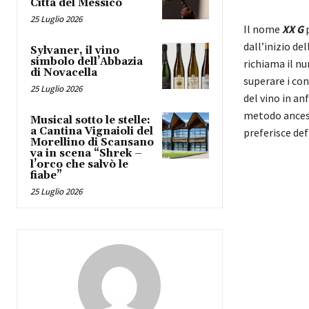
Città del Messico
25 Luglio 2026
Il nome
XX G
p
dall’inizio de
Sylvaner, il vino
simbolo dell’Abbazia
richiama il n
di Novacella
superare i con
25 Luglio 2026
del vino in an
metodo ancestr
Musical sotto le stelle:
a Cantina Vignaioli del
preferisce defi
Morellino di Scansano
va in scena “Shrek –
l’orco che salvò le
fiabe”
25 Luglio 2026