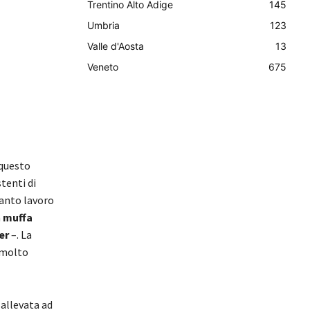
Trentino Alto Adige
145
Umbria
123
Valle d'Aosta
13
Veneto
675
 questo
tenti di
anto lavoro
a
muffa
er
–. La
 molto
 allevata ad