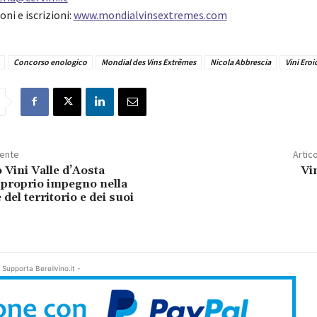
oni e iscrizioni:
www.mondialvinsextremes.com
Concorso enologico
Mondial des Vins Extrêmes
Nicola Abbrescia
Vini Eroi
dente
Artic
 Vini Valle d’Aosta
Vi
 proprio impegno nella
el territorio e dei suoi
 Supporta Bereilvino.it -