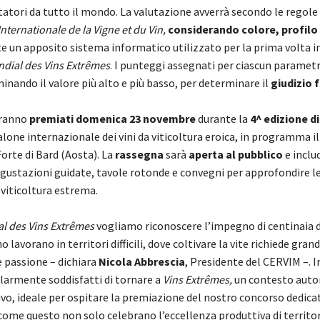
tatori da tutto il mondo. La valutazione avverrà secondo le regole
nternationale de la Vigne et du Vin,
considerando colore, profilo 
te un apposito sistema informatico utilizzato per la prima volta in
dial des Vins Extrêmes
. I punteggi assegnati per ciascun paramet
nando il valore più alto e più basso, per determinare il
giudizio f
rranno
premiati
domenica 23 novembre
durante la
4^ edizione di
 salone internazionale dei vini da viticoltura eroica, in programma il
orte di Bard (Aosta). La
rassegna
sarà
aperta al pubblico
e inclu
egustazioni guidate, tavole rotonde e convegni per approfondire le
 viticoltura estrema.
l des Vins Extrêmes
vogliamo riconoscere l’impegno di centinaia di
o lavorano in territori difficili, dove coltivare la vite richiede gran
passione – dichiara
Nicola Abbrescia
, Presidente del CERVIM –. I
larmente soddisfatti di tornare a
Vins Extrêmes,
un contesto auto
o, ideale per ospitare la premiazione del nostro concorso dedicato
 come questo non solo celebrano l’eccellenza produttiva di territor