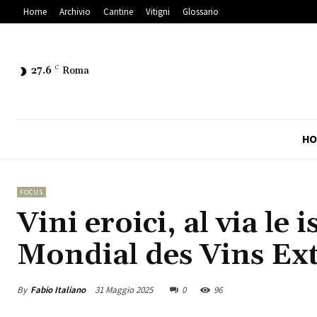
Home
Archivio
Cantine
Vitigni
Glossario
27.6
C
Roma
HO
FOCUS
Vini eroici, al via le 
Mondial des Vins Ex
By
Fabio Italiano
31 Maggio 2025
0
96