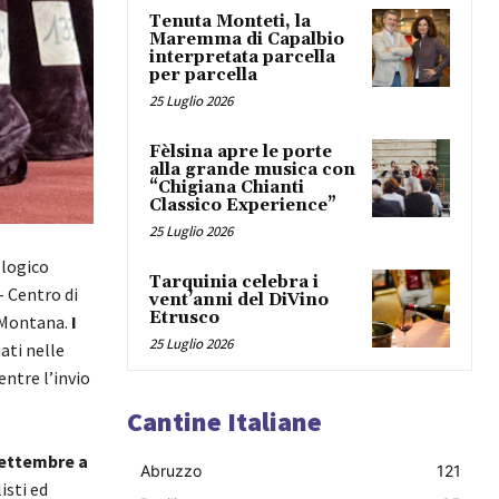
Tenuta Monteti, la
Maremma di Capalbio
interpretata parcella
per parcella
25 Luglio 2026
Fèlsina apre le porte
alla grande musica con
“Chigiana Chianti
Classico Experience”
25 Luglio 2026
ologico
Tarquinia celebra i
– Centro di
vent’anni del DiVino
Etrusco
a Montana.
I
25 Luglio 2026
ati nelle
entre l’invio
Cantine Italiane
 settembre a
Abruzzo
121
isti ed