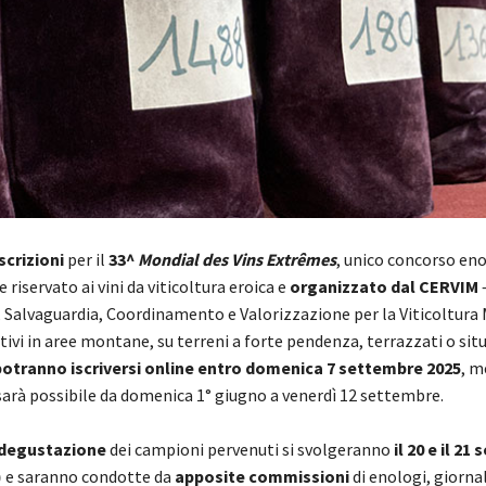
scrizioni
per il
33^
Mondial des Vins Extrêmes
, unico concorso en
 riservato ai vini da viticoltura eroica e
organizzato dal CERVIM
i, Salvaguardia, Coordinamento e Valorizzazione per la Viticoltur
tivi in aree montane, su terreni a forte pendenza, terrazzati o situ
potranno
iscriversi online entro domenica 7 settembre 2025
, m
sarà possibile da domenica 1° giugno a venerdì 12 settembre.
degustazione
dei campioni pervenuti si svolgeranno
il
20 e il 21
)
e saranno condotte da
apposite commissioni
di enologi, giornal