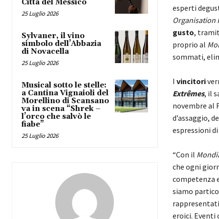
Città del Messico
esperti degus
25 Luglio 2026
Organisation I
gusto
, trami
Sylvaner, il vino
simbolo dell’Abbazia
proprio al
Mon
di Novacella
sommati, elimi
25 Luglio 2026
​I
vincitori
ve
Musical sotto le stelle:
a Cantina Vignaioli del
Extrêmes
, il
Morellino di Scansano
novembre al F
va in scena “Shrek –
l’orco che salvò le
d’assaggio, d
fiabe”
espressioni di
25 Luglio 2026
​“Con il
Mondia
che ogni giorn
competenza e 
siamo partico
rappresentativ
eroici. Eventi