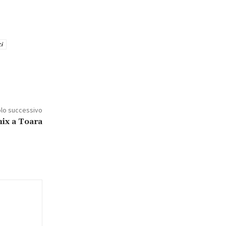
ci
olo successivo
nix a Toara