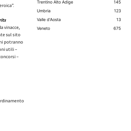
Trentino Alto Adige
145
eroica”.
Umbria
123
its
Valle d'Aosta
13
da vinacce,
Veneto
675
te sul sito
oni potranno
i utili –
concorsi –
oordinamento