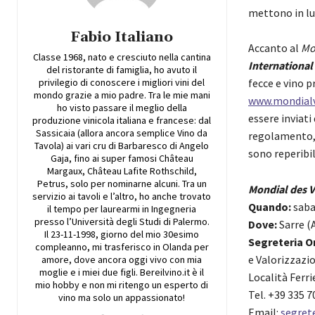
mettono in luc
Fabio Italiano
​Accanto al
Mo
Classe 1968, nato e cresciuto nella cantina
International
del ristorante di famiglia, ho avuto il
privilegio di conoscere i migliori vini del
fecce e vino p
mondo grazie a mio padre. Tra le mie mani
www.mondial
ho visto passare il meglio della
essere inviati
produzione vinicola italiana e francese: dal
Sassicaia (allora ancora semplice Vino da
regolamento, 
Tavola) ai vari cru di Barbaresco di Angelo
sono reperibil
Gaja, fino ai super famosi Château
Margaux, Château Lafite Rothschild,
Petrus, solo per nominarne alcuni. Tra un
Mondial des V
servizio ai tavoli e l’altro, ho anche trovato
​Quando:
saba
il tempo per laurearmi in Ingegneria
presso l’Università degli Studi di Palermo.
Dove:
Sarre (
Il 23-11-1998, giorno del mio 30esimo
Segreteria O
compleanno, mi trasferisco in Olanda per
e Valorizzazi
amore, dove ancora oggi vivo con mia
moglie e i miei due figli. Bereilvino.it è il
​Località Ferr
mio hobby e non mi ritengo un esperto di
​Tel. +39 335 
vino ma solo un appassionato!
​Email:
segret