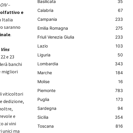
Basilicata
35
OIV –
Calabria
67
olfattivo e
 Italia
Campania
233
ro saranno
Emilia Romagna
275
inale
. ​
Friuli Venezia Giulia
233
Lazio
103
Vins
Liguria
50
 22 e 23
derà banchi
Lombardia
343
 migliori
Marche
184
Molise
16
Piemonte
783
 viticoltori
Puglia
173
de dedizione,
noltre,
Sardegna
94
revole e
Sicilia
354
 ai vini
Toscana
816
i unici ma