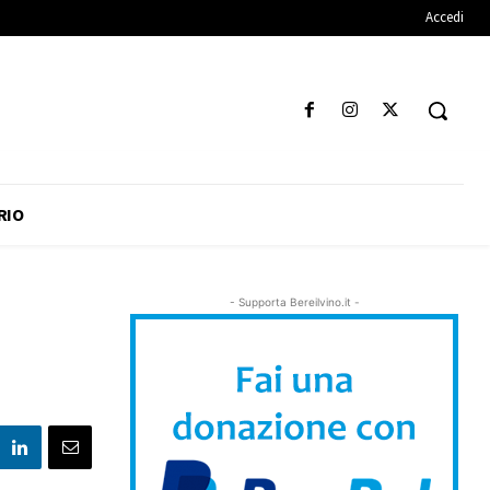
Accedi
RIO
- Supporta Bereilvino.it -