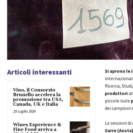
Articoli interessanti
Si aprono le i
internazionale
Ricerca, Stud
Vino, il Consorzio
produttori
at
Brunello accelera la
promozione tra USA,
piccole isole
Canada, UK e Italia
dei campioni 
25 Luglio 2026
​Le sessioni di
Wines Experience &
Fine Food arriva a
Sarre (Aosta