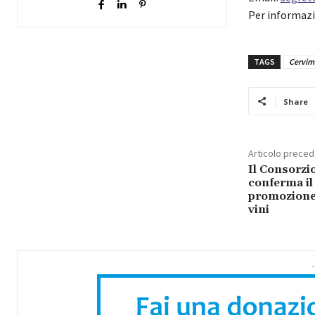
​Per informazi
TAGS
Cervim
Share
Articolo prece
Il Consorzio
conferma il
promozione d
vini
-