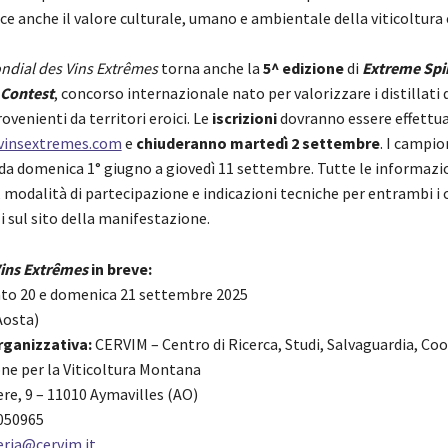
e anche il valore culturale, umano e ambientale della viticoltura 
ndial des Vins Extrêmes
torna anche la
5^ edizione
di
Extreme Spir
 Contest
, concorso internazionale nato per valorizzare i distillati 
rovenienti da territori eroici. Le
iscrizioni
dovranno essere effettua
vinsextremes.com
e
chiuderanno martedì 2 settembre
. I campi
 da domenica 1° giugno a giovedì 11 settembre. Tutte le informazion
modalità di partecipazione e indicazioni tecniche per entrambi i 
i sul sito della manifestazione.
ins Extrêmes
in breve:
to 20 e domenica 21 settembre 2025
Aosta)
rganizzativa:
CERVIM – Centro di Ricerca, Studi, Salvaguardia, C
one per la Viticoltura Montana
iere, 9 – 11010 Aymavilles (AO)
7050965
eria@cervim.it